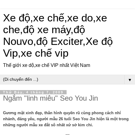
Xe độ,xe chế,xe do,xe
che,độ xe máy,độ
Nouvo,độ Exciter,Xe độ
Vip,xe chế vip
Thế giới xe dộ,xe chế VIP nhất Việt Nam
▼
Thứ Bảy, 4 tháng 7, 2009
Ngắm "linh miêu" Seo You Jin
Gương mặt xinh đẹp, thân hình quyến rũ cùng phong cách nhí
nhảnh, đáng yêu, người mẫu 26 tuổi Seo You Jin hiện là một trong
những người mẫu xe đắt sô nhất xứ sở kim chi.