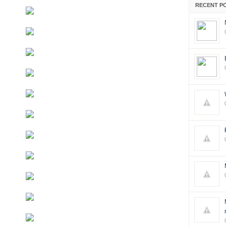
RECENT P