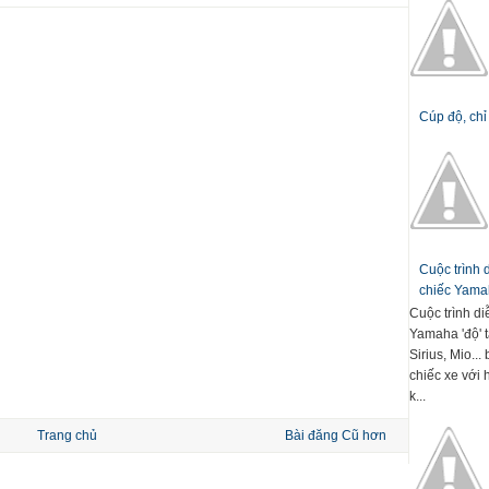
Cúp độ, chỉ
Cuộc trình
chiếc Yamah
Cuộc trình d
Yamaha 'độ' t
Sirius, Mio..
chiếc xe với 
k...
Trang chủ
Bài đăng Cũ hơn