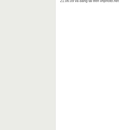
21.06.09 và đăng tải trên
vnphoto.net