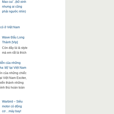
Max cui`..(k0 xinh
nhưng ai cũng
phải ngước nhìn)
 có ở Việt Nam
Wave Đấu Long
Thành [Vip]
Còn đây là là style
mà em rất là thích
 diễn của những
a 'độ' tại Việt Nam
iễn của những chiếc
ại Việt Nam Exciter,
. biến thành những
hình thù hoàn toàn
Warbird – Siêu
motor có động
cơ…máy bay!