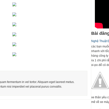
Bài đăng
Nghệ Thuật 
các bạn muốn
nhanh với tố
hàng công ty 
ra 1 chi phí 
xi-po để có dc
iquam fermentum in vel tortor. Aliquam eget laoreet metus.
tum nisi imperdiet vel placerat purus convallis.
xe thân yêu 
mê về xe máy 