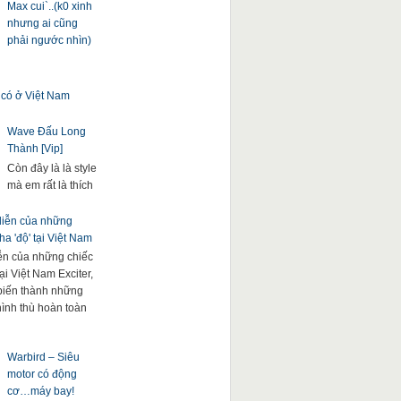
Max cui`..(k0 xinh
nhưng ai cũng
phải ngước nhìn)
 có ở Việt Nam
Wave Đấu Long
Thành [Vip]
Còn đây là là style
mà em rất là thích
 diễn của những
a 'độ' tại Việt Nam
iễn của những chiếc
ại Việt Nam Exciter,
. biến thành những
hình thù hoàn toàn
Warbird – Siêu
motor có động
cơ…máy bay!