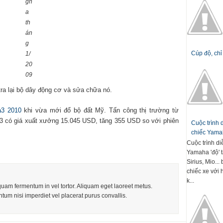
gn
a
th
án
g
Cúp độ, chỉ
1/
20
09
tra lại bộ dây động cơ và sửa chữa nó.
3 2010
khi vừa mới đổ bộ đất Mỹ. Tấn công thị trường từ
a3 có giá xuất xưởng 15.045 USD, tăng 355 USD so với phiên
Cuộc trình
chiếc Yamah
Cuộc trình d
Yamaha 'độ' t
Sirius, Mio..
chiếc xe với 
k...
iquam fermentum in vel tortor. Aliquam eget laoreet metus.
tum nisi imperdiet vel placerat purus convallis.