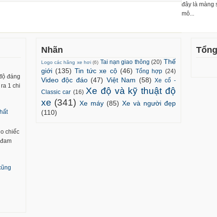
đây là màng 
mô...
Nhãn
Tổng
Thế
Tai nạn giao thông
(20)
Logo các hãng xe hơi
(6)
giới
(135)
Tin tức xe cộ
(46)
Tổng hợp
(24)
 độ đáng
Video độc đáo
(47)
Việt Nam
(58)
Xe cổ -
ra 1 chi
Xe độ và kỹ thuật độ
Classic car
(16)
xe
(341)
Xe máy
(85)
Xe và người đẹp
(110)
hất
ho chiếc
m đam
 cũng