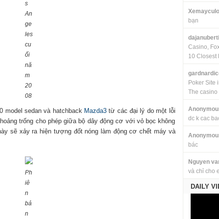
s
Xemayculo
An
bạn
ge
les
dajanubert
cu
Casino, Fo
ối
10 Closest 
nă
gardnardi
m
Poker Site 
20
The casino
08
Anonymou
.400 model sedan và hatchback
Mazda3
từ các đại lý do một lỗi
dc k cac ba
khoảng trống cho phép giữa bộ dây động cơ với vỏ bọc không
này sẽ xảy ra hiện tượng đốt nóng làm động cơ chết máy và
Anonymou
bác
Nguyen va
và chỉ cho 
Ph
iê
DAILY V
n
bả
n