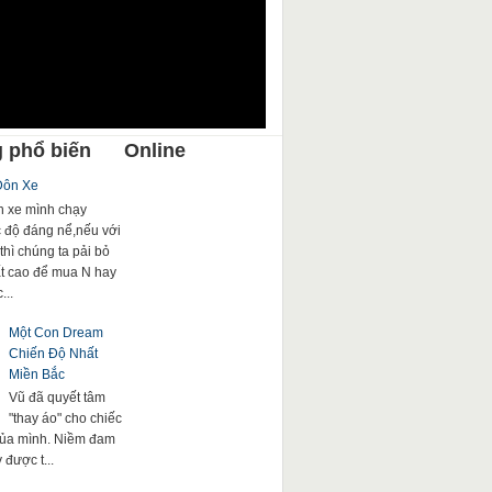
 phổ biến
Online
Đôn Xe
 xe mình chạy
c độ đáng nể,nếu với
thì chúng ta pải bỏ
rất cao để mua N hay
...
Một Con Dream
Chiến Độ Nhất
Miền Bắc
Vũ đã quyết tâm
"thay áo" cho chiếc
của mình. Niềm đam
được t...