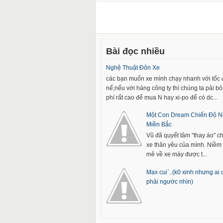
Bài đọc nhiều
Nghệ Thuật Đôn Xe
các bạn muốn xe mình chạy nhanh với tốc
nể,nếu với hàng công ty thì chúng ta pải bỏ 
phí rất cao để mua N hay xi-po để có dc...
Một Con Dream Chiến Độ N
Miền Bắc
Vũ đã quyết tâm "thay áo" c
xe thân yêu của mình. Niề
mê về xe máy được t...
Max cui`..(k0 xinh nhưng ai
phải ngước nhìn)