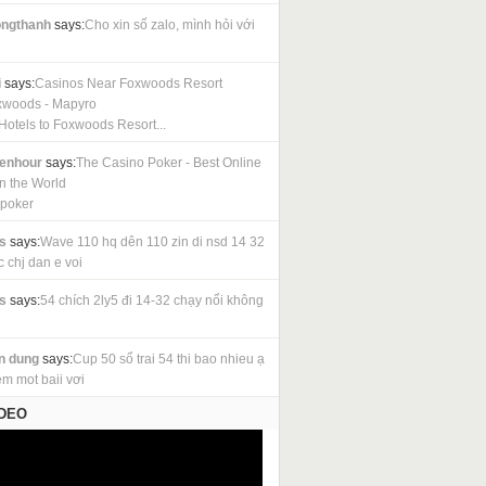
ngthanh
says:
Cho xin số zalo, mình hỏi với
i
says:
Casinos Near Foxwoods Resort
xwoods - Mapyro
Hotels to Foxwoods Resort...
cenhour
says:
The Casino Poker - Best Online
in the World
 poker
s
says:
Wave 110 hq dên 110 zin di nsd 14 32
c chj dan e voi
s
says:
54 chích 2ly5 đi 14-32 chạy nổi không
n dung
says:
Cup 50 sổ trai 54 thi bao nhieu ạ
em mot baii vơi
IDEO