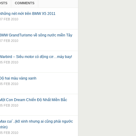
OSTS
COMMENTS
Những nét mới trên BMW X5 2011
07 FEB 2010
BMW GrandTurismo về sông nước miền Tây
07 FEB 2010
Warbird – Siêu motor có động cơ…máy bay!
05 FEB 2010
Độ hai màu vàng xanh
05 FEB 2010
Một Con Dream Chiến Độ Nhất Miền Bắc
05 FEB 2010
Max cui`..(k0 xinh nhưng ai cũng phải ngước
nhìn)
05 FEB 2010