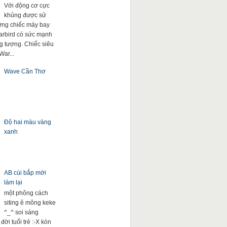
Với động cơ cực
khủng được sử
ng chiếc máy bay
arbird có sức mạnh
g tượng. Chiếc siêu
War...
Wave Cần Thơ
Độ hai màu vàng
xanh
AB cùi bắp mới
làm lại
một phông cách
siting ê mông keke
^_^ soi sáng
đời tuổi trẻ :-X kòn