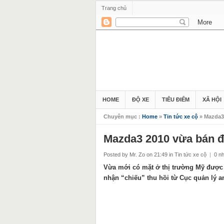
Trang chủ
HOME
ĐỘ XE
TIÊU ĐIỂM
XÃ HỘI
Chuyên mục :
Home
»
Tin tức xe cộ
» Mazda3 
Mazda3 2010 vừa bán đã
Posted by Mr. Zo
on 21:49
in
Tin tức xe cộ
|
0 nh
Vừa mới có mặt ở thị trường Mỹ được
nhận “chiếu” thu hồi từ Cục quản lý 