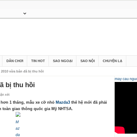
DÂN CHƠI
TIN HOT
SAO NGOẠI
SAO NỘI
CHUYỆN LẠ
2010 vừa bán đã bị thu hồi
may cau
nguo
 bị thu hồi
ận xét
 hơn 1 tháng, mẫu xe cỡ nhỏ
Mazda3
thế hệ mới đã phải
an toàn giao thông quốc gia Mỹ NHTSA.
M
az
da