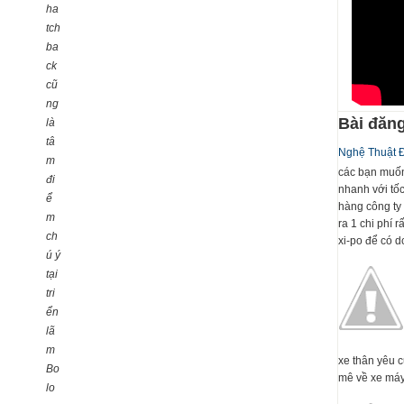
ha
tch
ba
ck
cũ
ng
Bài đăng
là
tâ
Nghệ Thuật 
m
các bạn muốn
đi
nhanh với tố
ể
hàng công ty 
m
ra 1 chi phí 
ch
xi-po để có dc
ú ý
tại
tri
ển
lã
m
xe thân yêu 
Bo
mê về xe máy 
lo