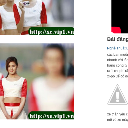
Bài đăng
Nghệ Thuật 
các bạn muốn
nhanh với tố
hàng công ty 
ra 1 chi phí 
xi-po để có dc
xe thân yêu 
mê về xe máy 