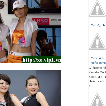
Cúp độ, chỉ
Cuộc trình
chiếc Yamah
Cuộc trình d
Yamaha 'độ' t
Sirius, Mio..
chiếc xe với 
k...