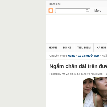
Trang chủ
HOME
ĐỘ XE
TIÊU ĐIỂM
XÃ HỘI
Chuyên mục :
Home
»
Xe và người đẹp
» Ngắ
Ngắm chân dài trên đ
Posted by Mr. Zo
on 21:54
in
Xe và người đẹp
|