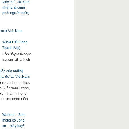
Max cui`..(k0 xinh
nhưng ai cũng
phải ngước nhìn)
 có ở Việt Nam
Wave Đấu Long
Thành [Vip]
Còn đây là là style
mà em rất là thích
 diễn của những
a 'độ' tại Việt Nam
iễn của những chiếc
ại Việt Nam Exciter,
. biến thành những
hình thù hoàn toàn
Warbird – Siêu
motor có động
cơ…máy bay!