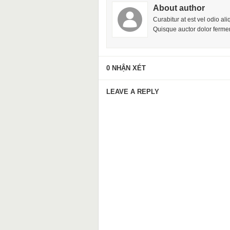
About author
Curabitur at est vel odio al
Quisque auctor dolor fermen
0 NHẬN XÉT
LEAVE A REPLY