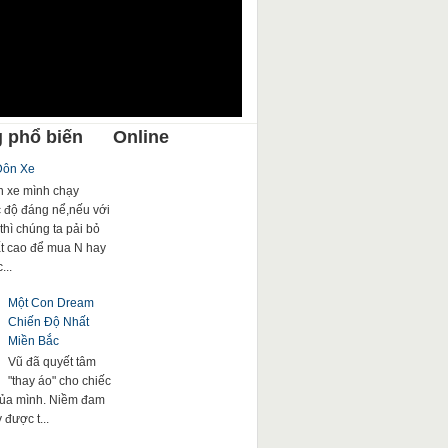
 phổ biến
Online
Đôn Xe
 xe mình chạy
c độ đáng nể,nếu với
thì chúng ta pải bỏ
rất cao để mua N hay
...
Một Con Dream
Chiến Độ Nhất
Miền Bắc
Vũ đã quyết tâm
"thay áo" cho chiếc
của mình. Niềm đam
được t...