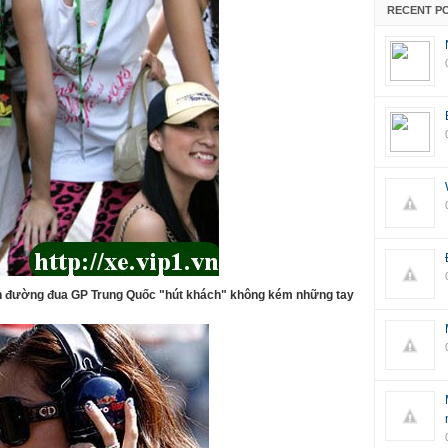
RECENT P
rên đường đua GP Trung Quốc "hút khách" không kém những tay