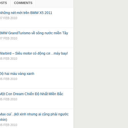
OSTS
COMMENTS
Những nét mới trên BMW X5 2011
07 FEB 2010
BMW GrandTurismo về sông nước miền Tây
07 FEB 2010
Warbird – Siêu motor có động cơ…máy bay!
05 FEB 2010
Độ hai màu vàng xanh
05 FEB 2010
Một Con Dream Chiến Độ Nhất Miền Bắc
05 FEB 2010
Max cui`..(k0 xinh nhưng ai cũng phải ngước
nhìn)
05 FEB 2010