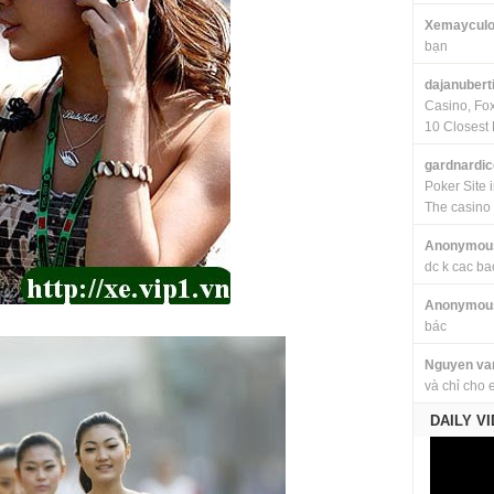
Xemayculo
bạn
dajanubert
Casino, Fo
10 Closest 
gardnardi
Poker Site 
The casino
Anonymou
dc k cac ba
Anonymou
bác
Nguyen va
và chỉ cho 
DAILY V