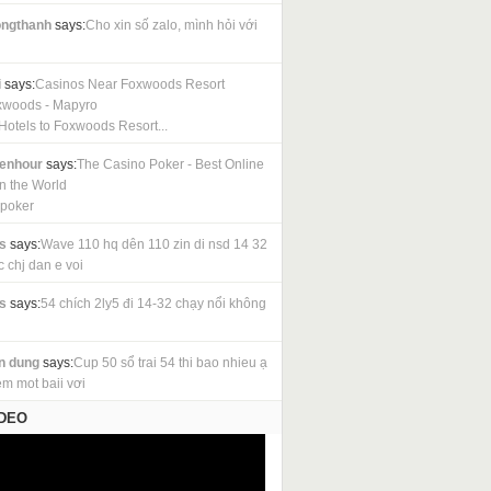
ngthanh
says:
Cho xin số zalo, mình hỏi với
i
says:
Casinos Near Foxwoods Resort
xwoods - Mapyro
Hotels to Foxwoods Resort...
cenhour
says:
The Casino Poker - Best Online
in the World
 poker
s
says:
Wave 110 hq dên 110 zin di nsd 14 32
c chj dan e voi
s
says:
54 chích 2ly5 đi 14-32 chạy nổi không
n dung
says:
Cup 50 sổ trai 54 thi bao nhieu ạ
em mot baii vơi
IDEO