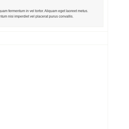
iquam fermentum in vel tortor. Aliquam eget laoreet metus.
tum nisi imperdiet vel placerat purus convallis.