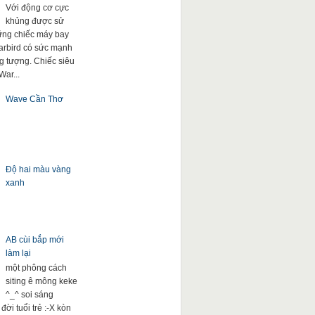
Với động cơ cực
khủng được sử
ng chiếc máy bay
arbird có sức mạnh
g tượng. Chiếc siêu
War...
Wave Cần Thơ
Độ hai màu vàng
xanh
AB cùi bắp mới
làm lại
một phông cách
siting ê mông keke
^_^ soi sáng
đời tuổi trẻ :-X kòn