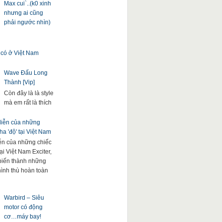
Max cui`..(k0 xinh
nhưng ai cũng
phải ngước nhìn)
 có ở Việt Nam
Wave Đấu Long
Thành [Vip]
Còn đây là là style
mà em rất là thích
 diễn của những
a 'độ' tại Việt Nam
iễn của những chiếc
ại Việt Nam Exciter,
. biến thành những
hình thù hoàn toàn
Warbird – Siêu
motor có động
cơ…máy bay!