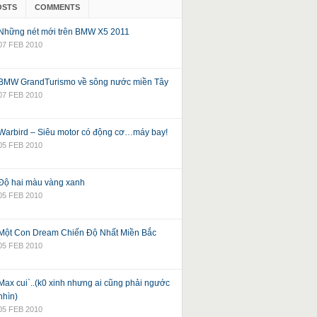
OSTS
COMMENTS
Những nét mới trên BMW X5 2011
07 FEB 2010
BMW GrandTurismo về sông nước miền Tây
07 FEB 2010
Warbird – Siêu motor có động cơ…máy bay!
05 FEB 2010
Độ hai màu vàng xanh
05 FEB 2010
Một Con Dream Chiến Độ Nhất Miền Bắc
05 FEB 2010
Max cui`..(k0 xinh nhưng ai cũng phải ngước
nhìn)
05 FEB 2010