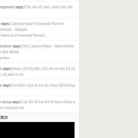
ngthanh
says:
Cho xin số zalo, mình hỏi với
i
says:
Casinos Near Foxwoods Resort
xwoods - Mapyro
Hotels to Foxwoods Resort...
cenhour
says:
The Casino Poker - Best Online
in the World
 poker
s
says:
Wave 110 hq dên 110 zin di nsd 14 32
c chj dan e voi
s
says:
54 chích 2ly5 đi 14-32 chạy nổi không
n dung
says:
Cup 50 sổ trai 54 thi bao nhieu ạ
em mot baii vơi
IDEO