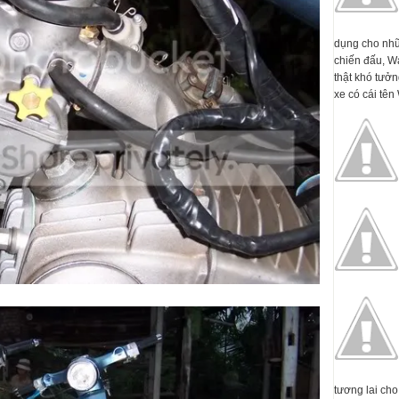
dụng cho nhữ
chiến đấu, W
thật khó tưởn
xe có cái tên 
tương lai cho 