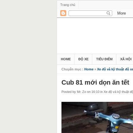
Trang chủ
HOME
ĐỘ XE
TIÊU ĐIỂM
XÃ HỘI
Chuyên mục :
Home
»
Xe độ và kỹ thuật độ x
Cub 81 mới dọn ăn tết
Posted by Mr. Zo
on 16:10
in
Xe độ và kỹ thuật đ