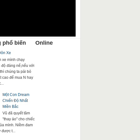
 phổ biến
Online
Đôn Xe
 xe mình chạy
c độ đáng nể,nếu với
thì chúng ta pải bỏ
rất cao để mua N hay
...
Một Con Dream
Chiến Độ Nhất
Miền Bắc
Vũ đã quyết tâm
"thay áo" cho chiếc
của mình. Niềm đam
được t...