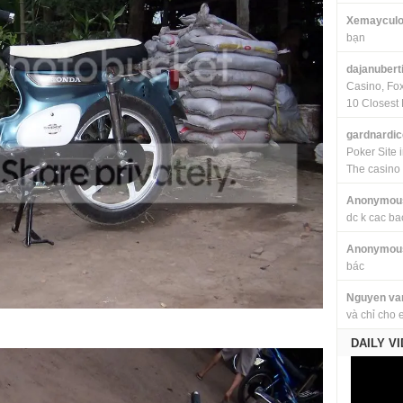
Xemayculo
bạn
dajanubert
Casino, Fo
10 Closest 
gardnardi
Poker Site 
The casino
Anonymou
dc k cac ba
Anonymou
bác
Nguyen va
và chỉ cho 
DAILY V