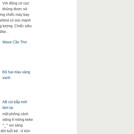
Với động cơ cực
khủng được sử
ng chiếc máy bay
arbird có sức mạnh
g tượng. Chiếc siêu
War...
Wave Cần Thơ
Độ hai màu vàng
xanh
AB cùi bắp mới
làm lại
một phông cách
siting ê mông keke
^_^ soi sáng
đời tuổi trẻ :-X kòn