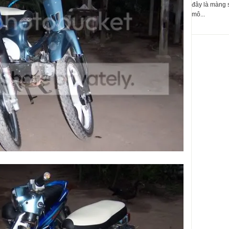
đây là màng 
mô...