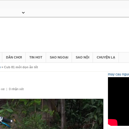
DÂN CHƠI
TIN HOT
SAO NGOẠI
SAO NỘI
CHUYỆN LẠ
e
» Cub 81 mới dọn ăn tết
may cau
nguo
ộ xe
|
0 nhận xét