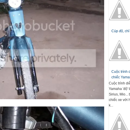
Cúp độ, chỉ
Cuộc trình
chiếc Yamah
Cuộc trình d
Yamaha 'độ' t
Sirius, Mio..
chiếc xe với 
k...