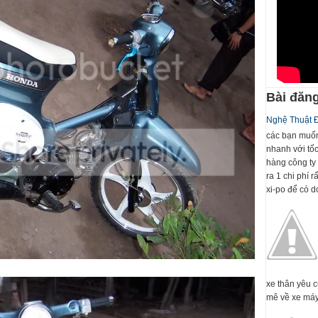
Bài đăng
Nghệ Thuật 
các bạn muốn
nhanh với tố
hàng công ty 
ra 1 chi phí 
xi-po để có dc
xe thân yêu 
mê về xe máy 