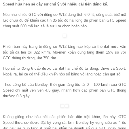
Speed hứa hẹn sẽ gây sự chú ý với nhiều cải tiến đáng kể.
Nếu như chiếc GTC với động cơ W12 dung tích 6,0 lít, công suất 552 mã
lực chưa đủ để khiến các tín đồ tốc độ hài lòng thì phiên bản GTC Speed
công suất 600 mã lực sẽ là sự lựa chọn hoàn hảo.
Phiên bản này trang bị động cơ W12 tăng nạp kép có thể đạt mức vận
tốc tối đa lên tới 322 km/h. Mô-men xoắn cũng tăng thêm 15% so với
GTC thông thường, đạt 750 Nm.
Hộp số tự động 6 cấp được cài đặt hai chế độ tự động: Drive và Sport.
Ngoài ra, lái xe có thể điều khiển hộp số bằng vô lăng hoặc cần gạt số.
Theo công bố của Bentley, thời gian tăng tốc từ 0 – 100 km/h của GTC
Speed chỉ mất vẻn vẹn 4,5 giây, nhanh hơn các phiên bản GTC thông
thường 0,3 giây.
Không giống như hầu hết các phiên bản đặc biệt khác, lần này, GTC
Speed thực sự được đặt kỳ vọng rất lớn. Bentley hy vọng siêu xe “Tốc
độ” này sẽ giúp tăng ít nhất hai phần ba doanh số của GTC ngay trong