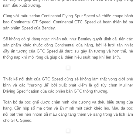
năm đầu xuất xưởng.
Cùng với mẫu sedan Continental Flying Spur Speed và chiếc coupe bảnh
bao Continental GT Speed, Continental GTC Speed đã hoàn thiện bộ ba
sản phẩm Speed của Bentley.
Sẽ không có gì đáng ngạc nhiên nếu như Bentley quyết định cải tiến các
sản phẩm khác thuộc dòng Continental của hãng, bởi lẽ lưới tản nhiệt
đầy ấn tượng của GTC Speed đã thực sự gây ấn tượng và hơn thế, hệ
thống nạp khí mở rộng đã giúp cải thiện hiệu suất nạp khí lên 14%.
Thiết kế nội thất của GTC Speed cũng sẽ không làm thất vọng giới phê
bình và các “thượng đế” bởi xuất phát điểm là gói tùy chọn Mulliner
Driving Specification của các phiên bản GTC thông thường.
Toàn bộ da bọc ghế được chần hình kim cương và thêu biểu trưng của
hãng. Cần hộp số mạ crôm và ẩn mình một cách khéo léo. Màu da bọc
nổi bật trên nền nhôm tối màu càng tăng thêm vẻ sang trọng và lịch lãm
cho GTC Speed.