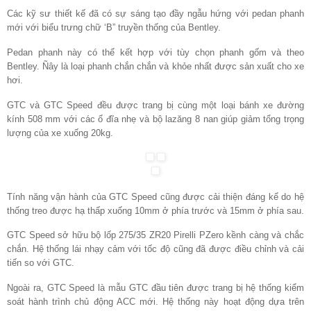
Các kỹ sư thiết kế đã có sự sáng tạo đầy ngẫu hứng với pedan phanh
mới với biểu trưng chữ ‘B” truyền thống của Bentley.
Pedan phanh này có thể kết hợp với tùy chọn phanh gốm và theo
Bentley. Ñây là loại phanh chắn chắn và khỏe nhất được sản xuất cho xe
hơi.
GTC và GTC Speed đều được trang bị cùng một loại bánh xe đường
kính 508 mm với các ổ đĩa nhẹ và bộ lazăng 8 nan giúp giảm tổng trọng
lượng của xe xuống 20kg.
Tính năng vận hành của GTC Speed cũng được cải thiện đáng kể do hệ
thống treo được hạ thấp xuống 10mm ở phía trước và 15mm ở phía sau.
GTC Speed sở hữu bộ lốp 275/35 ZR20 Pirelli PZero kềnh càng và chắc
chắn. Hệ thống lái nhạy cảm với tốc độ cũng đã được điều chỉnh và cải
tiến so với GTC.
Ngoài ra, GTC Speed là mẫu GTC đầu tiên được trang bị hệ thống kiểm
soát hành trình chủ động ACC mới. Hệ thống này hoạt động dựa trên