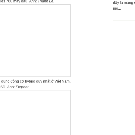
ries 760 máy dầu. Ảnh:
Thành Lê.
đây là màng 
mô...
 dụng động cơ hybrid duy nhất ở Việt Nam,
USD. Ảnh:
Elepent.