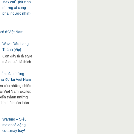
Max cui`..(k0 xinh
nhưng ai cũng
phải ngước nhìn)
 có ở Việt Nam
Wave Đấu Long
Thành [Vip]
Còn đây là là style
mà em rất là thích
 diễn của những
a 'độ' tại Việt Nam
iễn của những chiếc
ại Việt Nam Exciter,
. biến thành những
hình thù hoàn toàn
Warbird – Siêu
motor có động
cơ…máy bay!