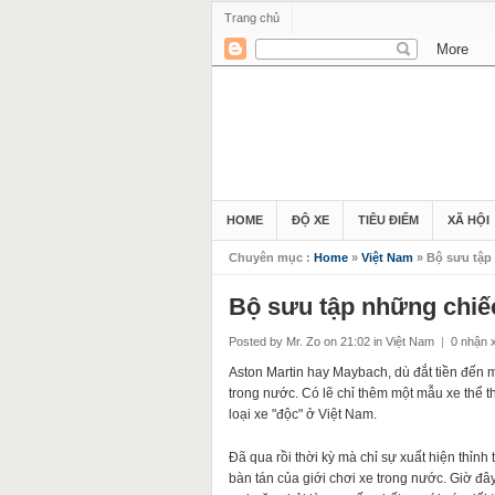
Trang chủ
HOME
ĐỘ XE
TIÊU ĐIỂM
XÃ HỘI
Chuyên mục :
Home
»
Việt Nam
» Bộ sưu tập 
Bộ sưu tập những chiếc
Posted by Mr. Zo
on 21:02
in
Việt Nam
|
0 nhận 
Aston Martin hay Maybach, dù đắt tiền đến 
trong nước. Có lẽ chỉ thêm một mẫu xe thể t
loại xe "độc" ở Việt Nam.
Đã qua rồi thời kỳ mà chỉ sự xuất hiện thỉn
bàn tán của giới chơi xe trong nước. Giờ đây