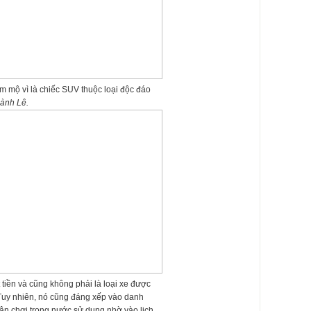
mộ vì là chiếc SUV thuộc loại độc đáo
ành Lê.
 tiền và cũng không phải là loại xe được
Tuy nhiên, nó cũng đáng xếp vào danh
ân chơi trong nước sử dụng nhờ vào lịch