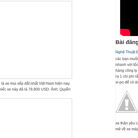
Bài đăng
Nghệ Thuật 
các bạn muốn
nhanh với tố
hàng công ty 
ra 1 chi phí 
xi-po để có dc
à xe mui xếp đắt nhất Việt Nam hiện nay.
hiếc xe này đã là 78.800 USD. Ảnh:
Quyền
xe thân yêu 
mê về xe máy 