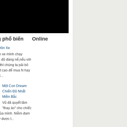
 phổ biến
Online
Đôn Xe
 xe mình chạy
c độ đáng nể,nếu với
thì chúng ta pải bỏ
rất cao để mua N hay
...
Một Con Dream
Chiến Độ Nhất
Miền Bắc
Vũ đã quyết tâm
"thay áo" cho chiếc
của mình. Niềm đam
được t...