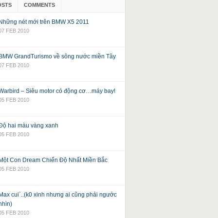
OSTS
COMMENTS
Những nét mới trên BMW X5 2011
07 FEB 2010
BMW GrandTurismo về sông nước miền Tây
07 FEB 2010
Warbird – Siêu motor có động cơ…máy bay!
05 FEB 2010
Độ hai màu vàng xanh
05 FEB 2010
Một Con Dream Chiến Độ Nhất Miền Bắc
05 FEB 2010
Max cui`..(k0 xinh nhưng ai cũng phải ngước
nhìn)
05 FEB 2010