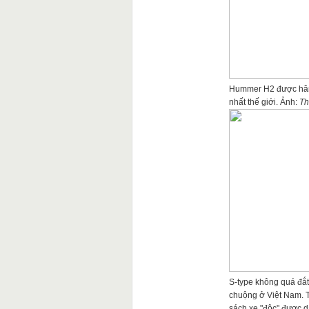
Hummer H2 được hâm 
nhất thế giới. Ảnh:
Th
S-type không quá đắt
chuộng ở Việt Nam. 
sách xe "độc" được d