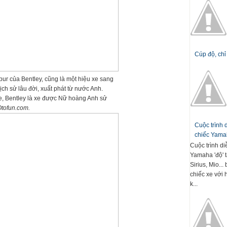
Cúp độ, chỉ
pur của Bentley, cũng là một hiệu xe sang
lịch sử lâu đời, xuất phát từ nước Anh.
e, Bentley là xe được Nữ hoàng Anh sử
tofun.com.
Cuộc trình
chiếc Yamah
Cuộc trình d
Yamaha 'độ' t
Sirius, Mio..
chiếc xe với 
k...