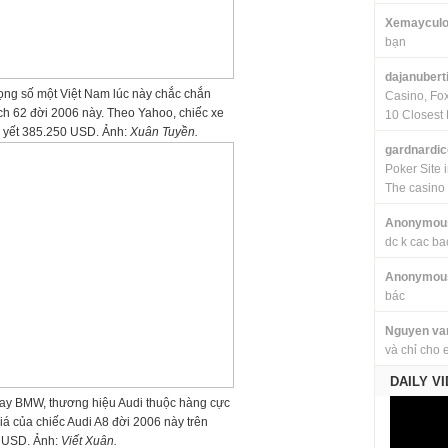
Xemayculo
bạn
dajanubert
ọng số một Việt Nam lúc này chắc chắn
Casino, Fo
h 62 đời 2006 này. Theo Yahoo, chiếc xe
10 Closest 
m yết 385.250 USD. Ảnh:
Xuân Tuyền.
gardnardi
Poker Site 
The casino
Anonymou
dc k cac ba
Anonymou
bác
Nguyen va
và chỉ cho 
DAILY V
ay BMW, thương hiệu Audi thuộc hàng cực
iá của chiếc Audi A8 đời 2006 này trên
 USD. Ảnh:
Viết Xuân.