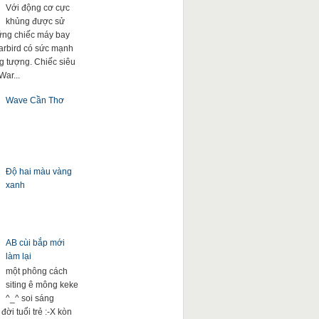
Với động cơ cực
khủng được sử
ng chiếc máy bay
arbird có sức mạnh
g tượng. Chiếc siêu
War...
Wave Cần Thơ
Độ hai màu vàng
xanh
AB cùi bắp mới
làm lại
một phông cách
siting ê mông keke
^_^ soi sáng
đời tuổi trẻ :-X kòn