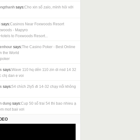
ngthanh
says:
Cho xin số zalo, mình hỏi với
i
says:
Casinos Near Foxwoods Resort
xwoods - Mapyro
Hotels to Foxwoods Resort...
cenhour
says:
The Casino Poker - Best Online
in the World
 poker
s
says:
Wave 110 hq dên 110 zin di nsd 14 32
c chj dan e voi
s
says:
54 chích 2ly5 đi 14-32 chạy nổi không
n dung
says:
Cup 50 sổ trai 54 thi bao nhieu ạ
em mot baii vơi
IDEO