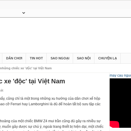
DÂN CHƠI
TIN HOT
SAO NGOẠI
SAO NỘI
CHUYỆN LẠ
những chiếc xe 'độc' tại Việt Nam
may cau
nguo
 xe 'độc' tại Việt Nam
xét
mấy, cũng chỉ là một trong những xu hướng của dân chơi xế hộp
hao cỡ Ferrari hay Lamborghini là đủ để hoàn tất bộ sưu tập các
h thoảng của một chiếc BMW Z4 mui trần cũng đủ gây ra nhiều sự
, muốn gây được sự chú ý, ngoài trang thiết bị hiện đại, một chiếc