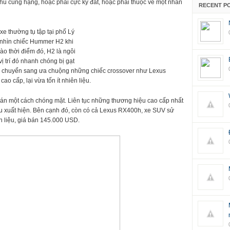
 thủ cùng hạng, hoặc phải cực kỳ đắt, hoặc phải thuộc về một nhãn
RECENT P
e thường tụ tập tại phố Lý
 nhìn chiếc Hummer H2 khi
ào thời điểm đó, H2 là ngôi
ị trí đó nhanh chóng bị gạt
ua chuyển sang ưa chuộng những chiếc crossover như Lexus
o cấp, lại vừa tốn ít nhiên liệu.
án một cách chóng mặt. Liên tục những thương hiệu cao cấp nhất
u xuất hiện. Bên cạnh đó, còn có cả Lexus RX400h, xe SUV sử
n liệu, giá bán 145.000 USD.