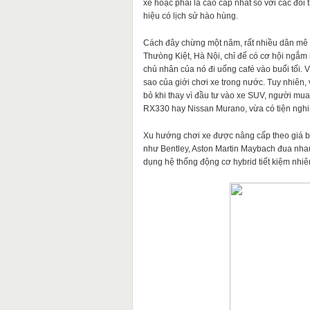
xe hoặc phải là cao cấp nhất so với các đối
hiệu có lịch sử hào hùng.
Cách đây chừng một năm, rất nhiều dân mê x
Thưòng Kiệt, Hà Nội, chỉ để có cơ hội ngắm
chủ nhân của nó đi uống café vào buổi tối. V
sao của giới chơi xe trong nước. Tuy nhiên, v
bỏ khi thay vì đầu tư vào xe SUV, người m
RX330 hay Nissan Murano, vừa có tiện nghi ca
Xu hướng chơi xe được nâng cấp theo giá b
như Bentley, Aston Martin Maybach đua nha
dụng hệ thống động cơ hybrid tiết kiệm nhiê