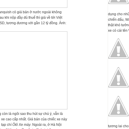
anquish có giá bán ở nước ngoài không
dụng cho nhữ
 khi nộp đầy đủ thuế thì giá về tới Việt
chiến đấu, W
SD, tương đương với gần 12 tỷ đồng. Ảnh:
thật khó tưởn
xe có cái tên 
còn là ngôi sao thu hút sự chú ý, vẫn là
xe cao cấp nhất. Giá bán của chiếc xe này
 tạp chí
Ôtô Xe máy
. Ngoài ra, ở Hà Nội
tương lai cho 