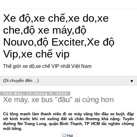
Xe độ,xe chế,xe do,xe
che,độ xe máy,độ
Nouvo,độ Exciter,Xe độ
Vip,xe chế vip
Thế giới xe dộ,xe chế VIP nhất Việt Nam
▼
Thứ Bảy, 13 tháng 6, 2009
Xe máy, xe bus "đầu" ai cứng hơn
Cú tông mạnh làm thanh niên đi xe máy văng lên đầu xe buýt, đập
vỡ kính trước khi rơi xuống đất và chấn thương khá nặng. Tuyến
đường Nơ Trang Long, quận Bình Thạnh, TP HCM tắc nghẽn chừng
một tiếng.