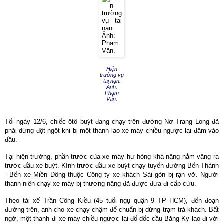
Hiện
trường vụ
tai nạn.
Ảnh:
Phạm
Văn.
Tối ngày 12/6, chiếc ôtô buýt đang chạy trên đường Nơ Trang Long đã
phải dừng đột ngột khi bị một thanh lao xe máy chiều ngược lại đâm vào
đầu.
Tại hiện trường, phần trước của xe máy hư hỏng khá nặng nằm văng ra
trước đầu xe buýt. Kính trước đầu xe buýt chạy tuyến đường Bến Thành
- Bến xe Miền Đông thuộc Công ty xe khách Sài gòn bị rạn vỡ. Người
thanh niên chạy xe máy bị thương nặng đã được đưa đi cấp cứu.
Theo tài xế Trần Công Kiều (45 tuổi ngụ quận 9 TP HCM), đến đoạn
đường trên, anh cho xe chạy chậm để chuẩn bị dừng trạm trả khách. Bất
ngờ, một thanh đi xe máy chiều ngược lại đổ dốc cầu Băng Ky lao đi với