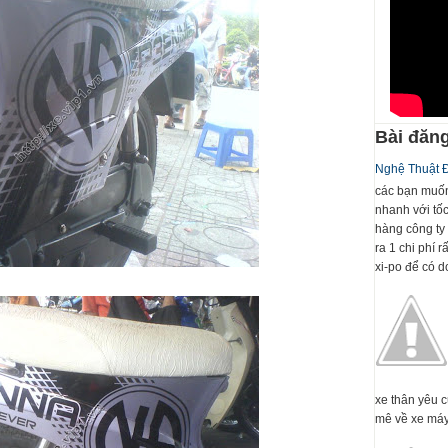
Bài đăng
Nghệ Thuật 
các bạn muốn
nhanh với tố
hàng công ty 
ra 1 chi phí 
xi-po để có dc
xe thân yêu 
mê về xe máy 