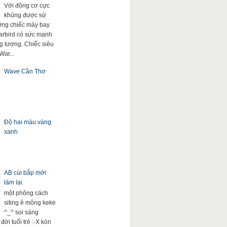
Với động cơ cực
khủng được sử
ng chiếc máy bay
arbird có sức mạnh
g tượng. Chiếc siêu
War...
Wave Cần Thơ
Độ hai màu vàng
xanh
AB cùi bắp mới
làm lại
một phông cách
siting ê mông keke
^_^ soi sáng
đời tuổi trẻ :-X kòn