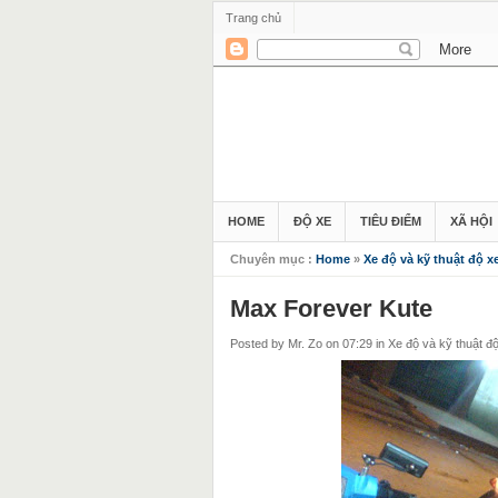
Trang chủ
HOME
ĐỘ XE
TIÊU ĐIỂM
XÃ HỘI
Chuyên mục :
Home
»
Xe độ và kỹ thuật độ x
Max Forever Kute
Posted by Mr. Zo
on 07:29
in
Xe độ và kỹ thuật đ