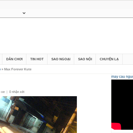
DÂN CHƠI
TIN HOT
SAO NGOẠI
SAO NỘI
CHUYỆN LẠ
e
» Max Forever Kute
may cau
nguo
ộ xe
|
0 nhận xét