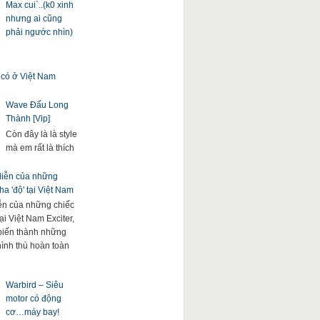
Max cui`..(k0 xinh
nhưng ai cũng
phải ngước nhìn)
 có ở Việt Nam
Wave Đấu Long
Thành [Vip]
Còn đây là là style
mà em rất là thích
 diễn của những
a 'độ' tại Việt Nam
iễn của những chiếc
ại Việt Nam Exciter,
. biến thành những
hình thù hoàn toàn
Warbird – Siêu
motor có động
cơ…máy bay!