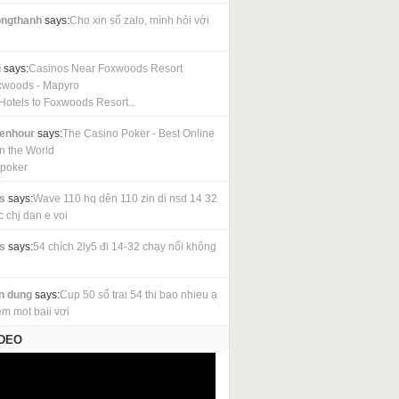
ngthanh
says:
Cho xin số zalo, mình hỏi với
i
says:
Casinos Near Foxwoods Resort
xwoods - Mapyro
Hotels to Foxwoods Resort...
cenhour
says:
The Casino Poker - Best Online
in the World
 poker
s
says:
Wave 110 hq dên 110 zin di nsd 14 32
c chj dan e voi
s
says:
54 chích 2ly5 đi 14-32 chạy nổi không
n dung
says:
Cup 50 sổ trai 54 thi bao nhieu ạ
em mot baii vơi
IDEO