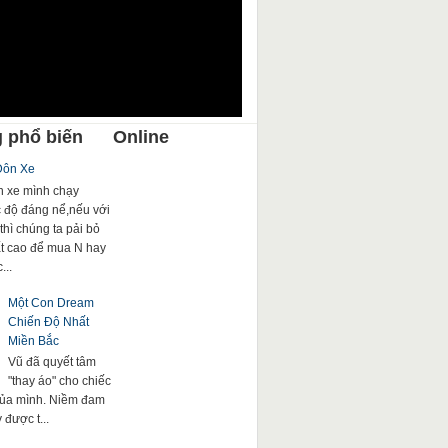
 phổ biến
Online
Đôn Xe
 xe mình chạy
c độ đáng nể,nếu với
thì chúng ta pải bỏ
rất cao để mua N hay
...
Một Con Dream
Chiến Độ Nhất
Miền Bắc
Vũ đã quyết tâm
"thay áo" cho chiếc
của mình. Niềm đam
được t...