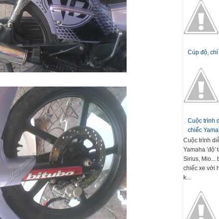
Cúp độ, chỉ
Cuộc trình
chiếc Yamah
Cuộc trình d
Yamaha 'độ' t
Sirius, Mio..
chiếc xe với 
k...