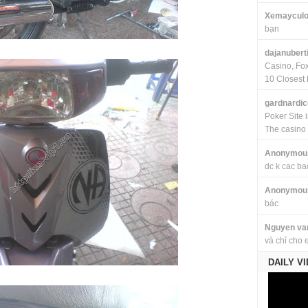
Xemayculo
bạn
dajanubert
Casino, Fo
10 Closest 
gardnardi
Poker Site 
The casino
Anonymou
dc k cac ba
Anonymou
bác
Nguyen va
và chỉ cho 
DAILY V