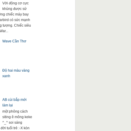
Với động cơ cực
khủng được sử
ng chiếc máy bay
arbird có sức mạnh
g tượng. Chiếc siêu
War...
Wave Cần Thơ
Độ hai màu vàng
xanh
AB cùi bắp mới
làm lại
một phông cách
siting ê mông keke
^_^ soi sáng
đời tuổi trẻ :-X kòn