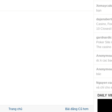
Xemayculo
bạn
dajanubert
Casino, Fo
10 Closest 
gardnardi
Poker Site 
The casino
Anonymou
dc k cac ba
Anonymou
bác
Nguyen va
và chỉ cho 
DAILY V
Trang chủ
Bài đăng Cũ hơn