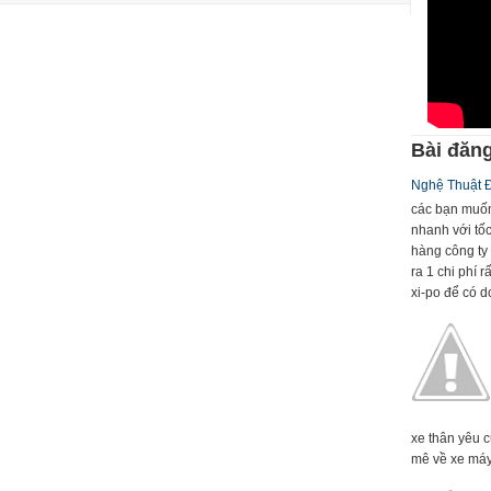
Bài đăng
Nghệ Thuật 
các bạn muốn
nhanh với tố
hàng công ty 
ra 1 chi phí 
xi-po để có dc
xe thân yêu 
mê về xe máy 