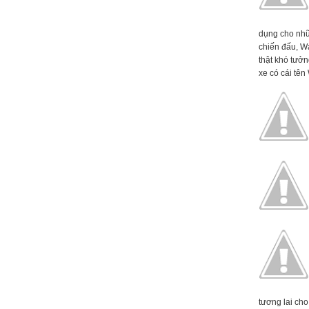
dụng cho nhữ
chiến đấu, W
thật khó tưởn
xe có cái tên 
tương lai cho 