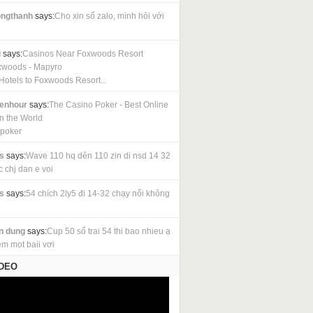
ngthanh
says:
Cho xin số zalo, mình hỏi với
i
says:
Casinos Near Foxwoods Resort
xwoods - Mapyro
Hotels to Foxwoods Resort...
cenhour
says:
The Casino Poker - Best Online
in the World
 poker
s
says:
Wave 110 hq dên 110 zin di nsd 14 32
c chj dan e voi
s
says:
54 chích 2ly5 đi 14-32 chạy nổi không
n dung
says:
Cup 50 sổ trai 54 thi bao nhieu ạ
em mot baii vơi
IDEO