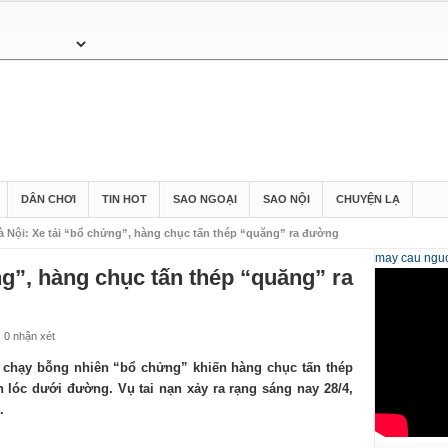
DÂN CHƠI
TIN HOT
SAO NGOẠI
SAO NỘI
CHUYỆN LẠ
à Nội: Xe tải “bổ chửng”, hàng chục tấn thép “quăng” ra đường
may cau
nguo
ng”, hàng chục tấn thép “quăng” ra
0 nhận xét
 chạy bỗng nhiên “bổ chửng” khiến hàng chục tấn thép
n lóc dưới đường. Vụ tai nạn xảy ra rạng sáng nay 28/4,
.