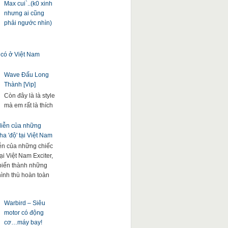
Max cui`..(k0 xinh
nhưng ai cũng
phải ngước nhìn)
 có ở Việt Nam
Wave Đấu Long
Thành [Vip]
Còn đây là là style
mà em rất là thích
 diễn của những
a 'độ' tại Việt Nam
iễn của những chiếc
ại Việt Nam Exciter,
. biến thành những
hình thù hoàn toàn
Warbird – Siêu
motor có động
cơ…máy bay!