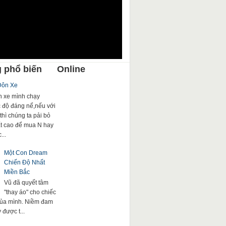
 phổ biến
Online
Đôn Xe
 xe mình chạy
c độ đáng nể,nếu với
thì chúng ta pải bỏ
rất cao để mua N hay
...
Một Con Dream
Chiến Độ Nhất
Miền Bắc
Vũ đã quyết tâm
"thay áo" cho chiếc
của mình. Niềm đam
được t...