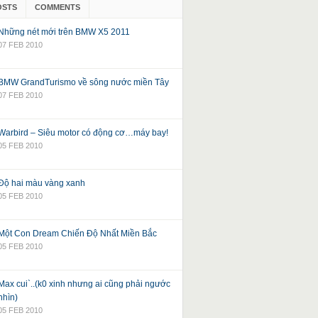
OSTS
COMMENTS
Những nét mới trên BMW X5 2011
07 FEB 2010
BMW GrandTurismo về sông nước miền Tây
07 FEB 2010
Warbird – Siêu motor có động cơ…máy bay!
05 FEB 2010
Độ hai màu vàng xanh
05 FEB 2010
Một Con Dream Chiến Độ Nhất Miền Bắc
05 FEB 2010
Max cui`..(k0 xinh nhưng ai cũng phải ngước
nhìn)
05 FEB 2010