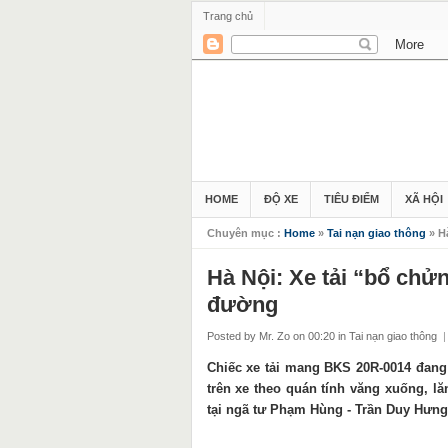
Trang chủ
HOME
ĐỘ XE
TIÊU ĐIỂM
XÃ HỘI
Chuyên mục :
Home
»
Tai nạn giao thông
» H
Hà Nội: Xe tải “bổ chử
đường
Posted by Mr. Zo
on 00:20
in
Tai nạn giao thông
|
Chiếc xe tải mang BKS 20R-0014 đang
trên xe theo quán tính văng xuống, lă
tại ngã tư Phạm Hùng - Trần Duy Hưng