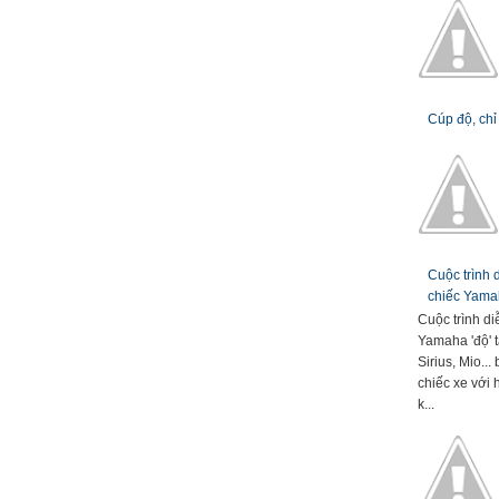
Cúp độ, chỉ
Cuộc trình
chiếc Yamah
Cuộc trình d
Yamaha 'độ' t
Sirius, Mio..
chiếc xe với 
k...