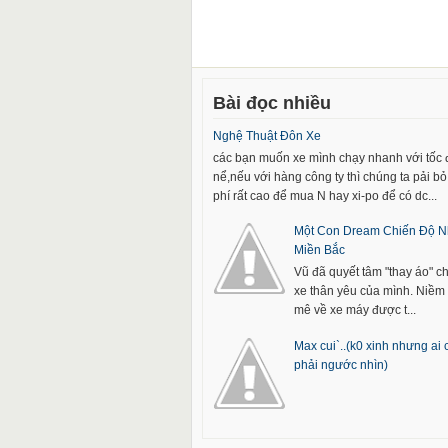
Bài đọc nhiều
Nghệ Thuật Đôn Xe
các bạn muốn xe mình chạy nhanh với tốc
nể,nếu với hàng công ty thì chúng ta pải bỏ 
phí rất cao để mua N hay xi-po để có dc...
Một Con Dream Chiến Độ N
Miền Bắc
Vũ đã quyết tâm "thay áo" c
xe thân yêu của mình. Niề
mê về xe máy được t...
Max cui`..(k0 xinh nhưng ai
phải ngước nhìn)