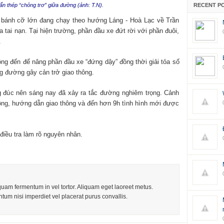
ấn thép “chỏng trơ” giữa đường (ảnh: T.N).
RECENT P
18 bánh cỡ lớn đang chạy theo hướng Láng - Hoà Lạc về Trần
 tai nạn. Tại hiện trường, phần đầu xe đứt rời với phần đuôi,
.
ng đến để nâng phần đầu xe “đứng dậy” đồng thời giải tỏa số
ng đường gây cản trở giao thông.
ng đúc nên sáng nay đã xảy ra tắc đường nghiêm trọng. Cảnh
uồng, hướng dẫn giao thông và đến hơn 9h tình hình mới được
iều tra làm rõ nguyên nhân.
iquam fermentum in vel tortor. Aliquam eget laoreet metus.
tum nisi imperdiet vel placerat purus convallis.