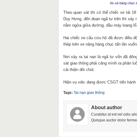
Xe và hàng chục t
Theo quan sát thì có thể chiếc xe tải 
Duy Hưng, đến đoạn ngã tư trên thì xảy ra
nằm ngửa giữa đường, dầu máy loang lổ
Hai chiếc xe cẩu cứu hộ đã được điều độ
thép trên xe nặng hàng chục tấn lăn xuố
Nơi xảy ra tai nạn là ngã tư vốn đã đô
sát giao thông phải căng mình ra phân l
cải thiện đôi chút.
Hiện vụ việc đang được CSGT tiến hành đ
Tags:
Tai nạn giao thông
About author
Curabitur at est vel odio al
Quisque auctor dolor fermen