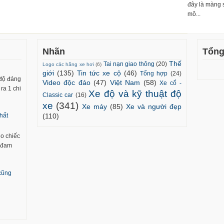
đây là màng 
mô...
Nhãn
Tổng
Thế
Tai nạn giao thông
(20)
Logo các hãng xe hơi
(6)
giới
(135)
Tin tức xe cộ
(46)
Tổng hợp
(24)
 độ đáng
Video độc đáo
(47)
Việt Nam
(58)
Xe cổ -
ra 1 chi
Xe độ và kỹ thuật độ
Classic car
(16)
xe
(341)
Xe máy
(85)
Xe và người đẹp
(110)
hất
ho chiếc
m đam
 cũng