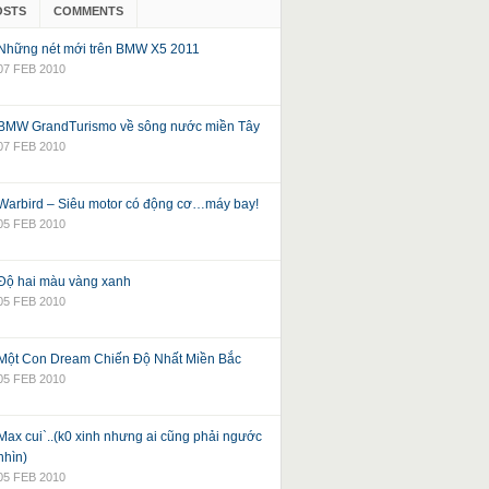
OSTS
COMMENTS
Những nét mới trên BMW X5 2011
07 FEB 2010
BMW GrandTurismo về sông nước miền Tây
07 FEB 2010
Warbird – Siêu motor có động cơ…máy bay!
05 FEB 2010
Độ hai màu vàng xanh
05 FEB 2010
Một Con Dream Chiến Độ Nhất Miền Bắc
05 FEB 2010
Max cui`..(k0 xinh nhưng ai cũng phải ngước
nhìn)
05 FEB 2010