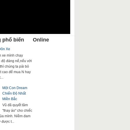
 phổ biến
Online
Đôn Xe
 xe mình chạy
c độ đáng nể,nếu với
thì chúng ta pải bỏ
rất cao để mua N hay
...
Một Con Dream
Chiến Độ Nhất
Miền Bắc
Vũ đã quyết tâm
"thay áo" cho chiếc
của mình. Niềm đam
được t...