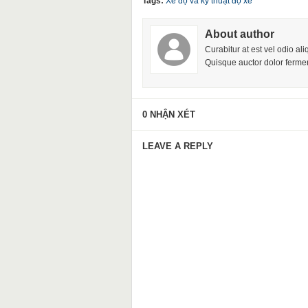
Tags:
Xe độ và kỹ thuật độ xe
About author
Curabitur at est vel odio al
Quisque auctor dolor fermen
0 NHẬN XÉT
LEAVE A REPLY