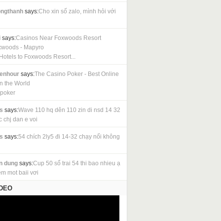
ngthanh
says:
Cho xin số zalo, mình hỏi với
i
says:
Casinos Near Foxwoods Resort
xwoods - Mapyro
Hotels to Foxwoods Resort...
cenhour
says:
The Casino Poker - Best Online
in the World
 poker
s
says:
Wave 110 hq dên 110 zin di nsd 14 32
c chj dan e voi
s
says:
54 chích 2ly5 đi 14-32 chạy nổi không
n dung
says:
Cup 50 sổ trai 54 thi bao nhieu ạ
em mot baii vơi
IDEO