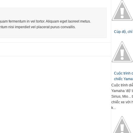
iquam fermentum in vel tortor. Aliquam eget laoreet metus.
tum nisi imperdiet vel placerat purus convallis.
Cúp độ, chỉ
Cuộc trình
chiếc Yamah
Cuộc trình d
Yamaha 'độ' t
Sirius, Mio..
chiếc xe với 
k...