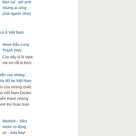
Max cui`..(k0 xinh
nhưng ai cũng
phải ngước nhìn)
 có ở Việt Nam
Wave Đấu Long
Thành [Vip]
Còn đây là là style
mà em rất là thích
 diễn của những
a 'độ' tại Việt Nam
iễn của những chiếc
ại Việt Nam Exciter,
. biến thành những
hình thù hoàn toàn
Warbird – Siêu
motor có động
cơ…máy bay!