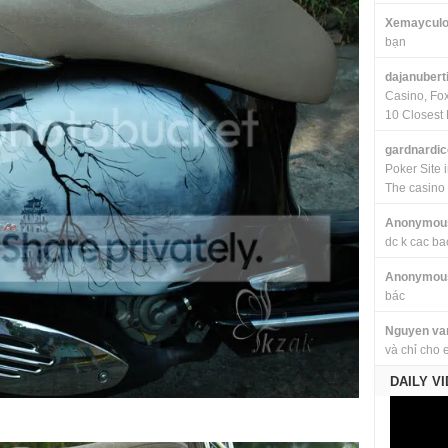
Xemayculo
bạn
dajanubert
Casino, Fo
10 Closest 
gardnardi
Poker Site 
The casino
Anonymou
dc k cac ba
Anonymou
bác
Nguyen va
và chỉ cho 
DAILY V