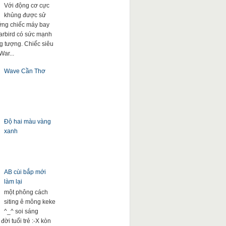
Với động cơ cực
khủng được sử
ng chiếc máy bay
arbird có sức mạnh
g tượng. Chiếc siêu
War...
Wave Cần Thơ
Độ hai màu vàng
xanh
AB cùi bắp mới
làm lại
một phông cách
siting ê mông keke
^_^ soi sáng
đời tuổi trẻ :-X kòn