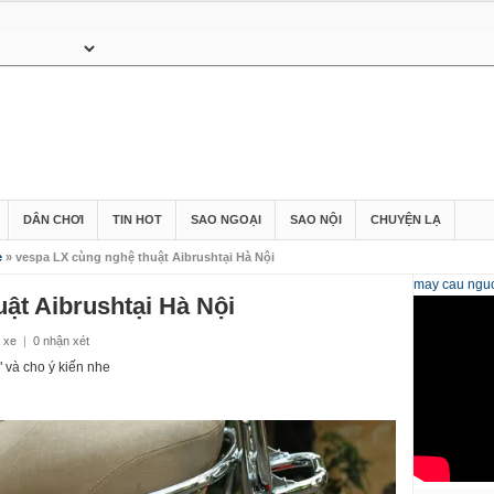
DÂN CHƠI
TIN HOT
SAO NGOẠI
SAO NỘI
CHUYỆN LẠ
e
» vespa LX cùng nghệ thuật Aibrushtại Hà Nội
may cau
nguo
ật Aibrushtại Hà Nội
 xe
|
0 nhận xét
 và cho ý kiến nhe