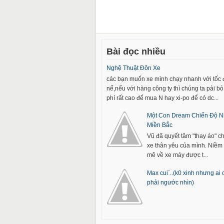
Bài đọc nhiều
Nghệ Thuật Đôn Xe
các bạn muốn xe mình chạy nhanh với tốc
nể,nếu với hàng công ty thì chúng ta pải bỏ 
phí rất cao để mua N hay xi-po để có dc...
Một Con Dream Chiến Độ N
Miền Bắc
Vũ đã quyết tâm "thay áo" c
xe thân yêu của mình. Niề
mê về xe máy được t...
Max cui`..(k0 xinh nhưng ai
phải ngước nhìn)