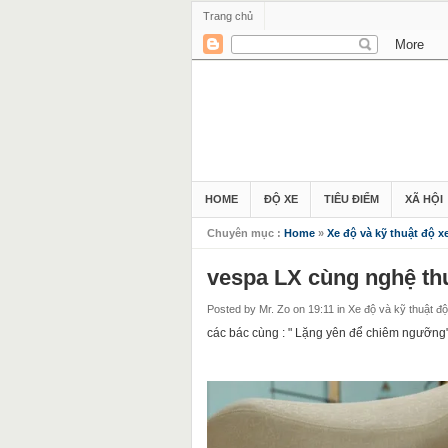
Trang chủ
HOME
ĐỘ XE
TIÊU ĐIỂM
XÃ HỘI
Chuyên mục :
Home
»
Xe độ và kỹ thuật độ x
vespa LX cùng nghệ thu
Posted by Mr. Zo
on 19:11
in
Xe độ và kỹ thuật độ
các bác cùng : " Lặng yên để chiêm ngưỡng"