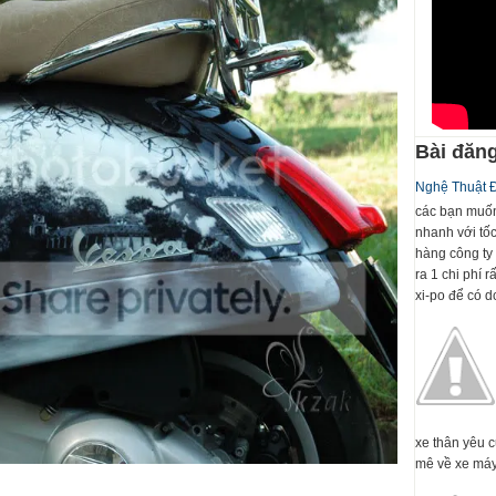
Bài đăng
Nghệ Thuật 
các bạn muốn
nhanh với tố
hàng công ty 
ra 1 chi phí 
xi-po để có dc
xe thân yêu 
mê về xe máy 