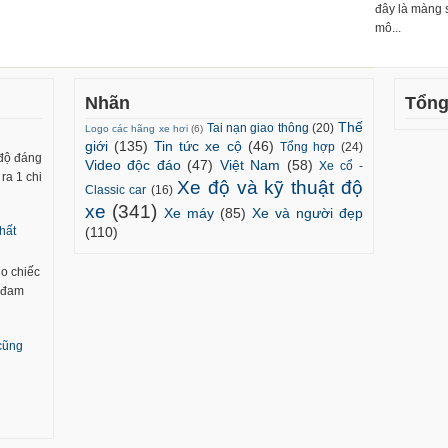
đây là màng 
mô...
Nhãn
Tổng
Thế
Tai nạn giao thông
(20)
Logo các hãng xe hơi
(6)
giới
(135)
Tin tức xe cộ
(46)
Tổng hợp
(24)
 độ đáng
Video độc đáo
(47)
Việt Nam
(58)
Xe cổ -
ra 1 chi
Xe độ và kỹ thuật độ
Classic car
(16)
xe
(341)
Xe máy
(85)
Xe và người đẹp
(110)
hất
ho chiếc
m đam
 cũng