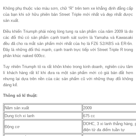
Không phụ thuộc vào màu sơn, chữ “R” trên tem xe khẳng định đẳng cấp
của bạn khi sở hữu phiên bản Street Triple mới nhất và đẹp nhất được
sản xuất.
Điều khiến Triumph phải nóng lòng tung ra sản phẩm của năm 2009 là do
các đối thủ có sản phẩm cạnh tranh sát sườn là Yamaha và Kawasaki
đều đã cho ra mắt sản phẩm mới nhất của họ là FZ6 S2/ABS và ER-6n.
Đây là những đối thủ mạnh, cạnh tranh trực tiếp với Street Triple R trong
phân khúc naked 600cc.
Tuy nhiên Triumph tỏ ra rất khôn khéo trong kinh doanh, nghiên cứu tâm
lí khách hàng rất kĩ khi đưa ra một sản phẩm mới có giá bán đắt hơn
nhưng lại dựa trên nền của các sản phẩm cũ với những thay đổi không
đáng kể.
Thông số kĩ thuật:
Năm sản xuất
2009
Dung tích xi lanh
675 cc
DOHC, 3 xi lanh thẳng hàng,
Động cơ
điện tử đa điểm tuần tự