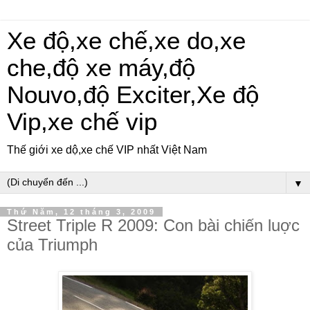
Xe độ,xe chế,xe do,xe
che,độ xe máy,độ
Nouvo,độ Exciter,Xe độ
Vip,xe chế vip
Thế giới xe dộ,xe chế VIP nhất Việt Nam
▼
Thứ Năm, 12 tháng 3, 2009
Street Triple R 2009: Con bài chiến luợc
của Triumph