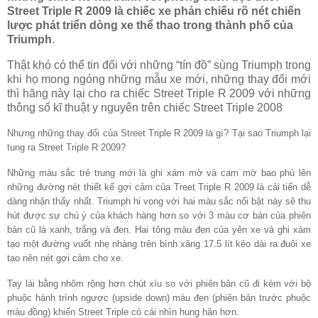
Street Triple R 2009 là chiếc xe phản chiếu rõ nét chiến
lược phát triển dòng xe thể thao trong thành phố của
Triumph
.
Thật khó có thể tin đối với những “tín đồ” sùng Triumph trong
khi họ mong ngóng những mẫu xe mới, những thay đổi mới
thì hãng này lại cho ra chiếc Street Triple R 2009 với những
thông số kĩ thuật y nguyên trên chiếc Street Triple 2008
Nhưng những thay đổi của Street Triple R 2009 là gì? Tại sao Triumph lại
tung ra Street Triple R 2009?
Những màu sắc trẻ trung mới là ghi xám mờ và cam mờ bao phủ lên
những đường nét thiết kế gợi cảm của Treet Triple R 2009 là cải tiến dễ
dàng nhận thấy nhất. Triumph hi vọng với hai màu sắc nổi bật này sẽ thu
hút được sự chú ý của khách hàng hơn so với 3 màu cơ bản của phiên
bản cũ là xanh, trắng và đen. Hai tông màu đen của yên xe và ghi xám
tạo một đường vuốt nhẹ nhàng trên bình xăng 17.5 lít kéo dài ra đuôi xe
tạo nên nét gợi cảm cho xe.
Tay
lái bằng nhôm rộng hơn chút xíu so với phiên bản cũ đi kèm với bộ
phuộc hành trình ngược (upside down) màu đen (phiên bản trước phuộc
màu đồng) khiến Street Triple có cái nhìn hung hãn hơn.