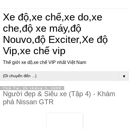
Xe độ,xe chế,xe do,xe
che,độ xe máy,độ
Nouvo,độ Exciter,Xe độ
Vip,xe chế vip
Thế giới xe dộ,xe chế VIP nhất Việt Nam
▼
Thứ Tư, 25 tháng 3, 2009
Người đẹp & Siêu xe (Tập 4) - Khám
phá Nissan GTR