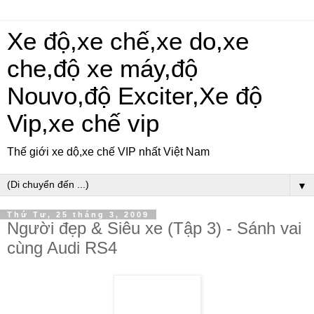
Xe độ,xe chế,xe do,xe
che,độ xe máy,độ
Nouvo,độ Exciter,Xe độ
Vip,xe chế vip
Thế giới xe dộ,xe chế VIP nhất Việt Nam
▼
Thứ Tư, 25 tháng 3, 2009
Người đẹp & Siêu xe (Tập 3) - Sánh vai
cùng Audi RS4