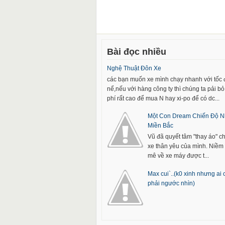
Bài đọc nhiều
Nghệ Thuật Đôn Xe
các bạn muốn xe mình chạy nhanh với tốc
nể,nếu với hàng công ty thì chúng ta pải bỏ 
phí rất cao để mua N hay xi-po để có dc...
Một Con Dream Chiến Độ N
Miền Bắc
Vũ đã quyết tâm "thay áo" c
xe thân yêu của mình. Niề
mê về xe máy được t...
Max cui`..(k0 xinh nhưng ai
phải ngước nhìn)