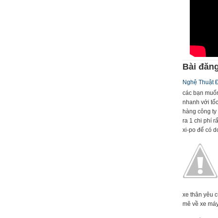
Bài đăng
Nghệ Thuật 
các bạn muốn
nhanh với tố
hàng công ty 
ra 1 chi phí 
xi-po để có dc
xe thân yêu 
mê về xe máy 