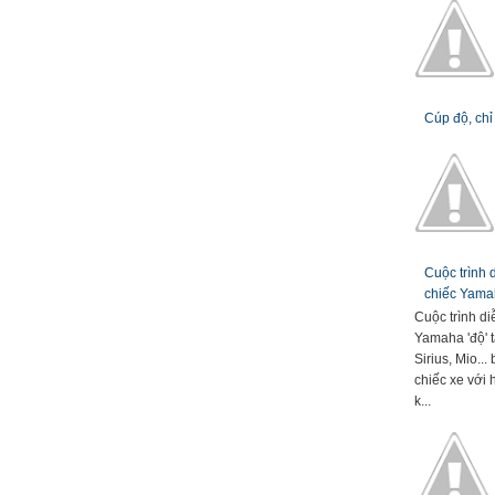
Cúp độ, chỉ
Cuộc trình
chiếc Yamah
Cuộc trình d
Yamaha 'độ' t
Sirius, Mio..
chiếc xe với 
k...