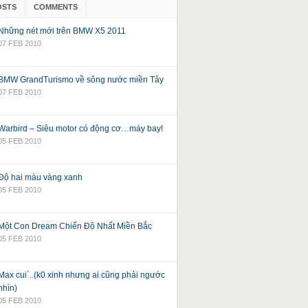
OSTS
COMMENTS
Những nét mới trên BMW X5 2011
07 FEB 2010
BMW GrandTurismo về sông nước miền Tây
07 FEB 2010
Warbird – Siêu motor có động cơ…máy bay!
05 FEB 2010
Độ hai màu vàng xanh
05 FEB 2010
Một Con Dream Chiến Độ Nhất Miền Bắc
05 FEB 2010
Max cui`..(k0 xinh nhưng ai cũng phải ngước
nhìn)
05 FEB 2010