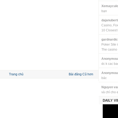
Xemayculo
bạn
dajanubert
Casino, Fo
10 Closest 
gardnardi
Poker Site 
The casino
Anonymou
dc k cac ba
Anonymou
Trang chủ
Bài đăng Cũ hơn
bác
Nguyen va
và chỉ cho 
DAILY V