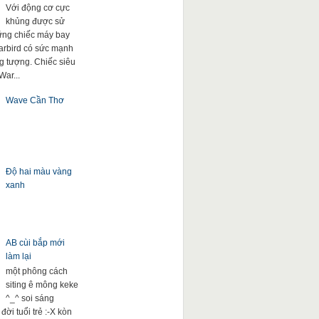
Với động cơ cực
khủng được sử
ng chiếc máy bay
arbird có sức mạnh
g tượng. Chiếc siêu
War...
Wave Cần Thơ
Độ hai màu vàng
xanh
AB cùi bắp mới
làm lại
một phông cách
siting ê mông keke
^_^ soi sáng
đời tuổi trẻ :-X kòn