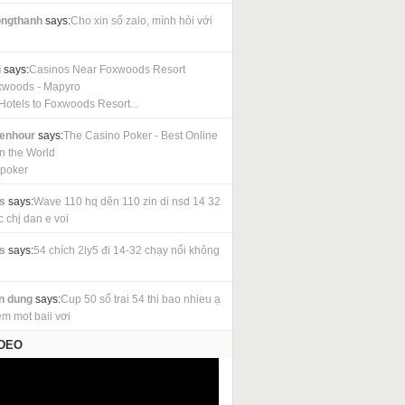
ngthanh
says:
Cho xin số zalo, mình hỏi với
i
says:
Casinos Near Foxwoods Resort
xwoods - Mapyro
Hotels to Foxwoods Resort...
cenhour
says:
The Casino Poker - Best Online
in the World
 poker
s
says:
Wave 110 hq dên 110 zin di nsd 14 32
c chj dan e voi
s
says:
54 chích 2ly5 đi 14-32 chạy nổi không
n dung
says:
Cup 50 sổ trai 54 thi bao nhieu ạ
em mot baii vơi
IDEO