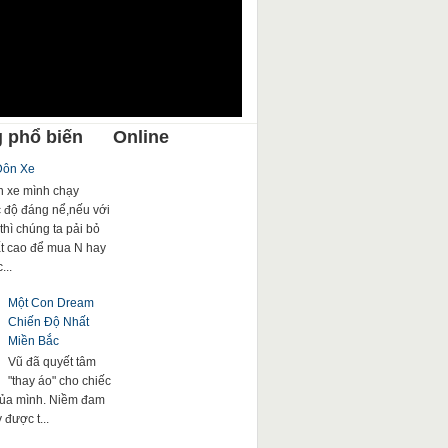
 phổ biến
Online
Đôn Xe
 xe mình chạy
c độ đáng nể,nếu với
thì chúng ta pải bỏ
rất cao để mua N hay
...
Một Con Dream
Chiến Độ Nhất
Miền Bắc
Vũ đã quyết tâm
"thay áo" cho chiếc
của mình. Niềm đam
được t...