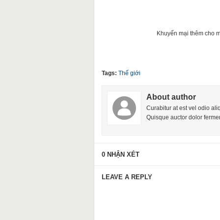
Khuyến mại thêm cho mọi
Tags:
Thế giới
About author
Curabitur at est vel odio al
Quisque auctor dolor fermen
0 NHẬN XÉT
LEAVE A REPLY