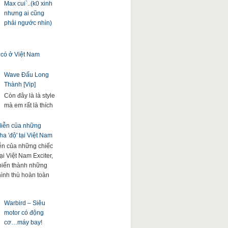
Max cui`..(k0 xinh
nhưng ai cũng
phải ngước nhìn)
 có ở Việt Nam
Wave Đấu Long
Thành [Vip]
Còn đây là là style
mà em rất là thích
 diễn của những
a 'độ' tại Việt Nam
iễn của những chiếc
ại Việt Nam Exciter,
. biến thành những
hình thù hoàn toàn
Warbird – Siêu
motor có động
cơ…máy bay!