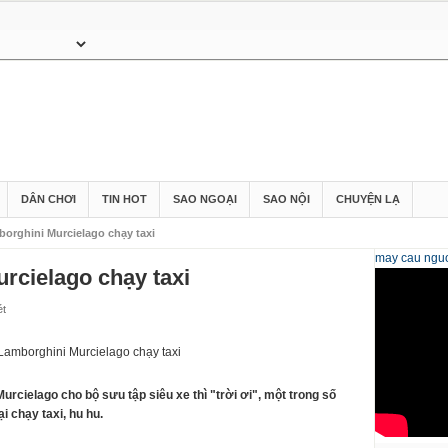
DÂN CHƠI
TIN HOT
SAO NGOẠI
SAO NỘI
CHUYỆN LẠ
orghini Murcielago chạy taxi
may cau
nguo
rcielago chạy taxi
ét
rcielago cho bộ sưu tập siêu xe thì "trời ơi", một trong số
 chạy taxi, hu hu.