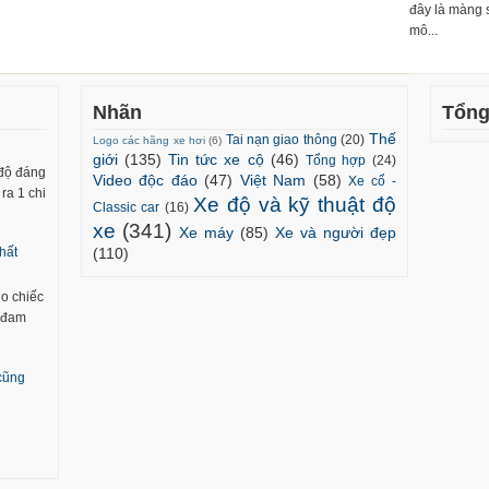
đây là màng 
mô...
Nhãn
Tổng
Thế
Tai nạn giao thông
(20)
Logo các hãng xe hơi
(6)
giới
(135)
Tin tức xe cộ
(46)
Tổng hợp
(24)
 độ đáng
Video độc đáo
(47)
Việt Nam
(58)
Xe cổ -
ra 1 chi
Xe độ và kỹ thuật độ
Classic car
(16)
xe
(341)
Xe máy
(85)
Xe và người đẹp
(110)
hất
ho chiếc
m đam
 cũng