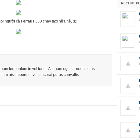
RECENT P
 người cả Ferrari F360 chạy taxi nữa nè, ;)):
iquam fermentum in vel tortor. Aliquam eget laoreet metus.
tum nisi imperdiet vel placerat purus convallis.