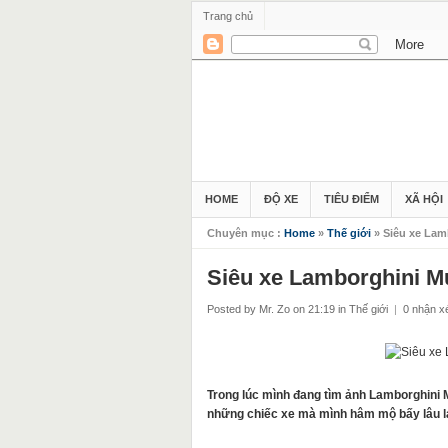
Trang chủ
HOME
ĐỘ XE
TIÊU ĐIỂM
XÃ HỘI
Chuyên mục :
Home
»
Thế giới
» Siêu xe Lamb
Siêu xe Lamborghini Mu
Posted by Mr. Zo
on 21:19
in
Thế giới
|
0 nhận x
Trong lúc mình đang tìm ảnh Lamborghini Mu
những chiếc xe mà mình hâm mộ bấy lâu lại