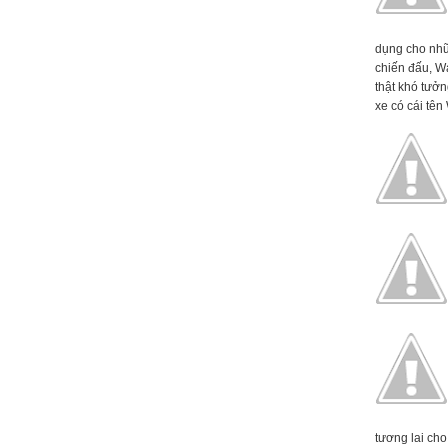
dụng cho nhữ
chiến đấu, W
thật khó tưởn
xe có cái tên 
tương lai cho 