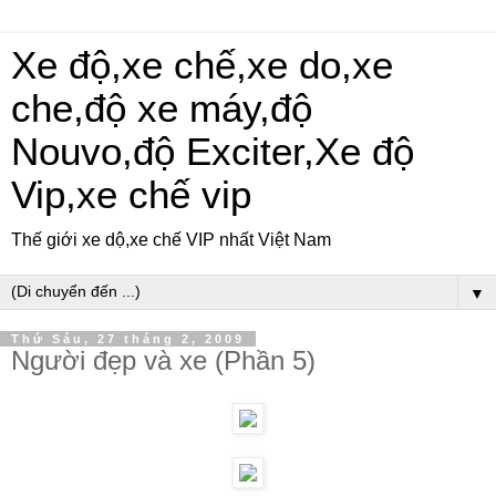
Xe độ,xe chế,xe do,xe
che,độ xe máy,độ
Nouvo,độ Exciter,Xe độ
Vip,xe chế vip
Thế giới xe dộ,xe chế VIP nhất Việt Nam
▼
Thứ Sáu, 27 tháng 2, 2009
Người đẹp và xe (Phần 5)