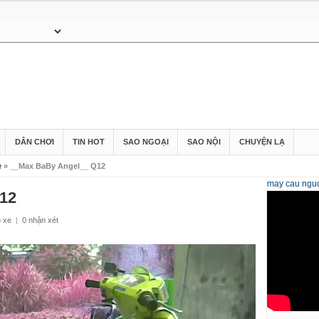
DÂN CHƠI
TIN HOT
SAO NGOẠI
SAO NỘI
CHUYỆN LẠ
e
» __Max BaBy Angel__ Q12
may cau
nguo
12
ộ xe
|
0 nhận xét