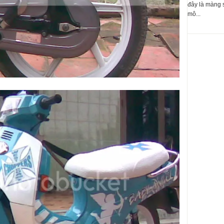
đây là màng 
mô...