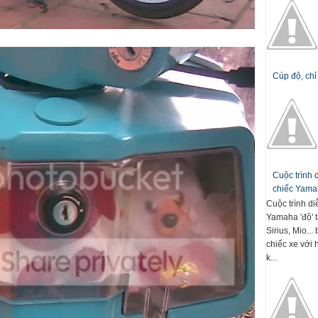
Cúp độ, chỉ
Cuộc trình
chiếc Yamah
Cuộc trình d
Yamaha 'độ' t
Sirius, Mio..
chiếc xe với 
k...