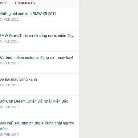
OSTS
COMMENTS
Những nét mới trên BMW X5 2011
07 FEB 2010
BMW GrandTurismo về sông nước miền Tây
07 FEB 2010
Warbird – Siêu motor có động cơ…máy bay!
05 FEB 2010
Độ hai màu vàng xanh
05 FEB 2010
Một Con Dream Chiến Độ Nhất Miền Bắc
05 FEB 2010
Max cui`..(k0 xinh nhưng ai cũng phải ngước
nhìn)
05 FEB 2010