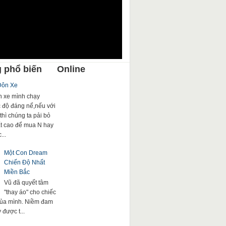
 phổ biến
Online
Đôn Xe
 xe mình chạy
c độ đáng nể,nếu với
thì chúng ta pải bỏ
rất cao để mua N hay
...
Một Con Dream
Chiến Độ Nhất
Miền Bắc
Vũ đã quyết tâm
"thay áo" cho chiếc
của mình. Niềm đam
được t...