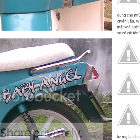
dụng cho nhữ
chiến đấu, W
thật khó tưởn
xe có cái tên 
tương lai cho 