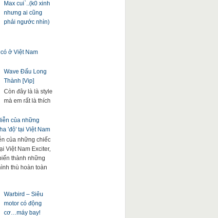
Max cui`..(k0 xinh
nhưng ai cũng
phải ngước nhìn)
 có ở Việt Nam
Wave Đấu Long
Thành [Vip]
Còn đây là là style
mà em rất là thích
 diễn của những
a 'độ' tại Việt Nam
iễn của những chiếc
ại Việt Nam Exciter,
. biến thành những
hình thù hoàn toàn
Warbird – Siêu
motor có động
cơ…máy bay!