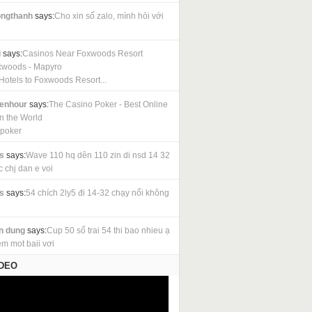
ngthanh
says:
Cho xin số zalo, mình hỏi với
i
says:
Casinos Near Foxwoods Resort
xwoods - Mapyro
Hotels to Foxwoods Resort...
cenhour
says:
The Casino Poker - Best Online
in the World
 poker
s
says:
Wave 110 hq dên 110 zin di nsd 14 32
c chj dan e voi
s
says:
54 chích 2ly5 đi 14-32 chạy nổi không
n dung
says:
Cup 50 sổ trai 54 thi bao nhieu ạ
em mot baii vơi
IDEO