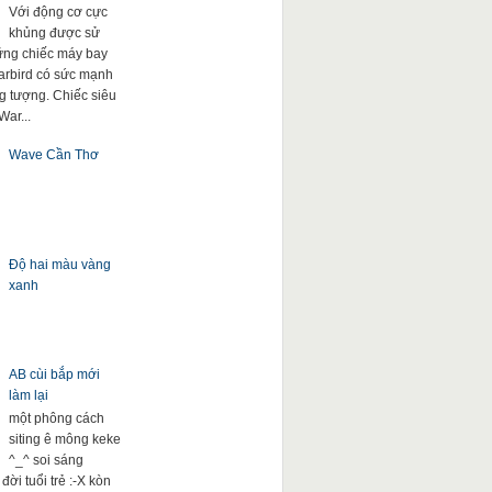
Với động cơ cực
khủng được sử
ng chiếc máy bay
arbird có sức mạnh
g tượng. Chiếc siêu
War...
Wave Cần Thơ
Độ hai màu vàng
xanh
AB cùi bắp mới
làm lại
một phông cách
siting ê mông keke
^_^ soi sáng
đời tuổi trẻ :-X kòn