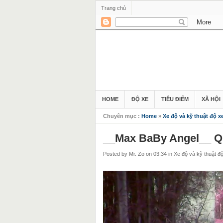
Trang chủ
HOME
ĐỘ XE
TIÊU ĐIỂM
XÃ HỘI
Chuyên mục :
Home
»
Xe độ và kỹ thuật độ x
__Max BaBy Angel__ Q
Posted by Mr. Zo
on 03:34
in
Xe độ và kỹ thuật đ