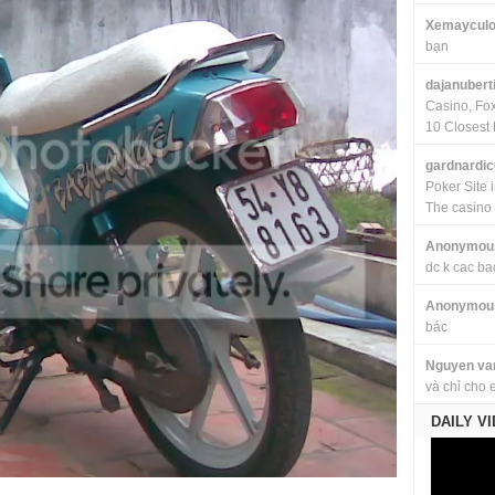
Xemayculo
bạn
dajanubert
Casino, Fo
10 Closest 
gardnardi
Poker Site 
The casino
Anonymou
dc k cac ba
Anonymou
bác
Nguyen va
và chỉ cho 
DAILY V