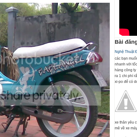
Bài đăng
Nghệ Thuật 
các bạn muốn
nhanh với tố
hàng công ty 
ra 1 chi phí 
xi-po để có dc
xe thân yêu 
mê về xe máy 