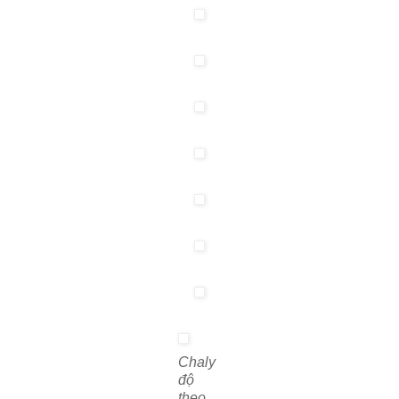
Chaly
độ
theo