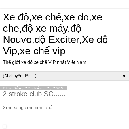
Xe độ,xe chế,xe do,xe
che,độ xe máy,độ
Nouvo,độ Exciter,Xe độ
Vip,xe chế vip
Thế giới xe dộ,xe chế VIP nhất Việt Nam
▼
Thứ Sáu, 27 tháng 2, 2009
2 stroke club SG.............
Xem xong comment phát...........