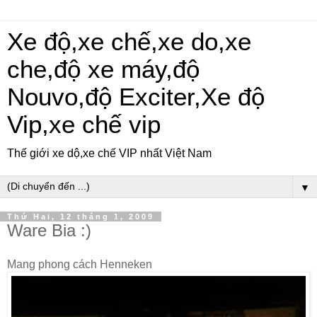
Xe độ,xe chế,xe do,xe
che,độ xe máy,độ
Nouvo,độ Exciter,Xe độ
Vip,xe chế vip
Thế giới xe dộ,xe chế VIP nhất Việt Nam
▼
Thứ Hai, 12 tháng 1, 2009
Ware Bia :)
Mang phong cách Henneken