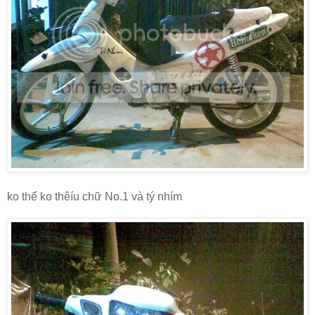
ko thể ko thêíu chữ No.1 và tý nhím