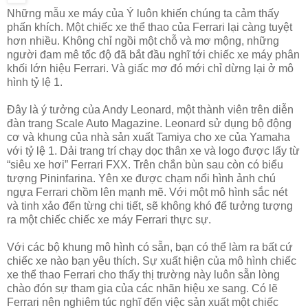
Những mẫu xe máy của Ý luôn khiến chúng ta cảm thấy
phấn khích. Một chiếc xe thể thao của Ferrari lại càng tuyệt
hơn nhiều. Không chỉ ngồi một chỗ và mơ mộng, những
người đam mê tốc độ đã bắt đầu nghĩ tới chiếc xe máy phân
khối lớn hiệu Ferrari. Và giấc mơ đó mới chỉ dừng lại ở mô
hình tỷ lệ 1.
Đây là ý tưởng của Andy Leonard, một thành viên trên diễn
đàn trang Scale Auto Magazine. Leonard sử dụng bộ động
cơ và khung của nhà sản xuất Tamiya cho xe của Yamaha
với tỷ lệ 1. Dải trang trí chạy dọc thân xe và logo được lấy từ
“siêu xe hơi” Ferrari FXX. Trên chắn bùn sau còn có biểu
tượng Pininfarina. Yên xe được chạm nổi hình ảnh chú
ngựa Ferrari chồm lên mạnh mẽ. Với một mô hình sắc nét
và tinh xảo đến từng chi tiết, sẽ không khó để tưởng tượng
ra một chiếc chiếc xe máy Ferrari thực sự.
Với các bộ khung mô hình có sẵn, bạn có thể làm ra bất cứ
chiếc xe nào bạn yêu thích. Sự xuất hiện của mô hình chiếc
xe thể thao Ferrari cho thấy thị trường này luôn sẵn lòng
chào đón sự tham gia của các nhãn hiệu xe sang. Có lẽ
Ferrari nên nghiêm túc nghĩ đến việc sản xuất một chiếc