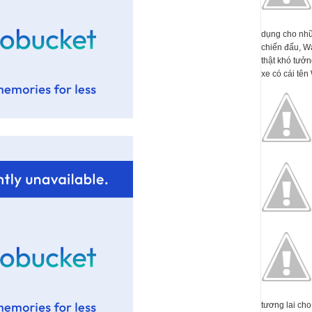
dụng cho nhữ
chiến đấu, W
thật khó tưởn
xe có cái tên 
tương lai cho 