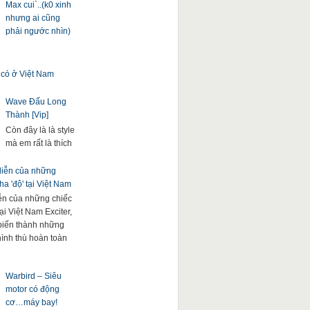
Max cui`..(k0 xinh
nhưng ai cũng
phải ngước nhìn)
 có ở Việt Nam
Wave Đấu Long
Thành [Vip]
Còn đây là là style
mà em rất là thích
 diễn của những
a 'độ' tại Việt Nam
iễn của những chiếc
ại Việt Nam Exciter,
. biến thành những
hình thù hoàn toàn
Warbird – Siêu
motor có động
cơ…máy bay!