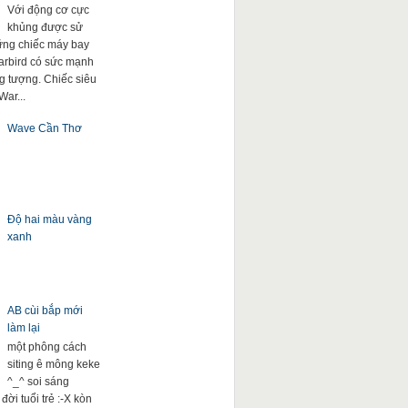
Với động cơ cực
khủng được sử
ng chiếc máy bay
arbird có sức mạnh
g tượng. Chiếc siêu
War...
Wave Cần Thơ
Độ hai màu vàng
xanh
AB cùi bắp mới
làm lại
một phông cách
siting ê mông keke
^_^ soi sáng
đời tuổi trẻ :-X kòn