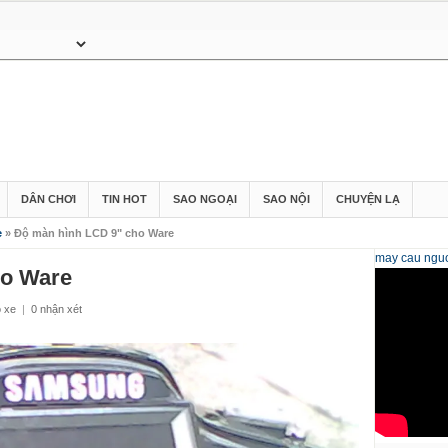
DÂN CHƠI
TIN HOT
SAO NGOẠI
SAO NỘI
CHUYỆN LẠ
e
» Độ màn hình LCD 9" cho Ware
may cau
nguo
ho Ware
ộ xe
|
0 nhận xét