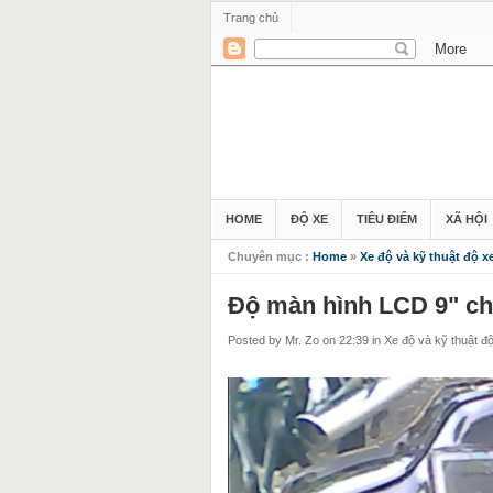
Trang chủ
HOME
ĐỘ XE
TIÊU ĐIỂM
XÃ HỘI
Chuyên mục :
Home
»
Xe độ và kỹ thuật độ x
Độ màn hình LCD 9" c
Posted by Mr. Zo
on 22:39
in
Xe độ và kỹ thuật đ