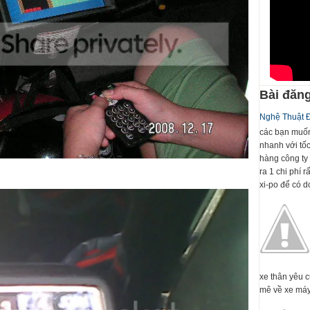
Bài đăng
Nghệ Thuật 
các bạn muốn
nhanh với tố
hàng công ty 
ra 1 chi phí 
xi-po để có dc
xe thân yêu 
mê về xe máy 