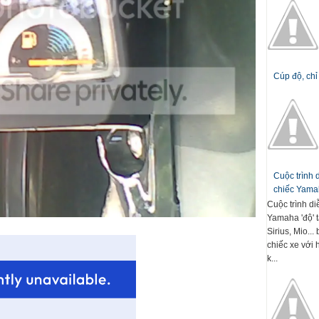
Cúp độ, chỉ
Cuộc trình
chiếc Yamah
Cuộc trình d
Yamaha 'độ' t
Sirius, Mio..
chiếc xe với 
k...