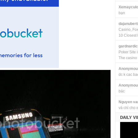
Xemayculo
bạn
dajanubert
Casino, Fo
10 Closest 
gardnardi
Poker Site 
The casino
Anonymou
dc k cac ba
Anonymou
bác
Nguyen va
và chỉ cho 
DAILY V