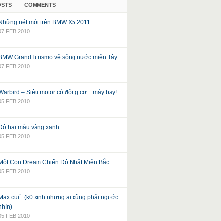
OSTS
COMMENTS
Những nét mới trên BMW X5 2011
07 FEB 2010
BMW GrandTurismo về sông nước miền Tây
07 FEB 2010
Warbird – Siêu motor có động cơ…máy bay!
05 FEB 2010
Độ hai màu vàng xanh
05 FEB 2010
Một Con Dream Chiến Độ Nhất Miền Bắc
05 FEB 2010
Max cui`..(k0 xinh nhưng ai cũng phải ngước
nhìn)
05 FEB 2010