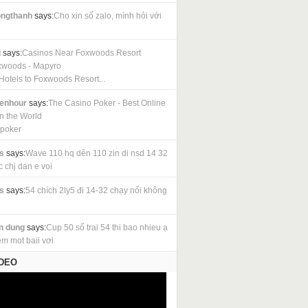
ngthanh
says:
Cho xin số zalo, mình hỏi với
i
says:
Casinos Near Foxwoods Resort
xwoods - Mapyro
Hotels to Foxwoods Resort...
cenhour
says:
The Casino Poker - Best Online
in the World
 poker
s
says:
Wave 110 hq dên 110 zin di nsd 14 32
c chj dan e voi
s
says:
54 chích 2ly5 đi 14-32 chạy nổi không
n dung
says:
Cup 50 sổ trai 54 thi bao nhieu ạ
em mot baii vơi
IDEO