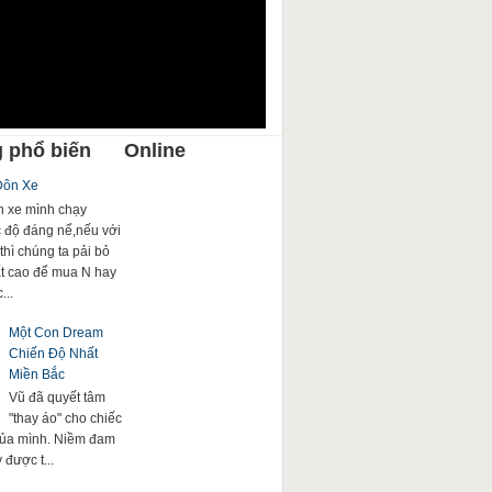
 phổ biến
Online
Đôn Xe
 xe mình chạy
c độ đáng nể,nếu với
thì chúng ta pải bỏ
rất cao để mua N hay
...
Một Con Dream
Chiến Độ Nhất
Miền Bắc
Vũ đã quyết tâm
"thay áo" cho chiếc
của mình. Niềm đam
được t...