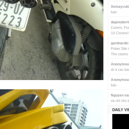
Xemayculo
bạn
dajanubert
Casino, Fo
10 Closest 
gardnardi
Poker Site 
The casino
Anonymou
dc k cac ba
Anonymou
bác
Nguyen va
và chỉ cho 
DAILY V