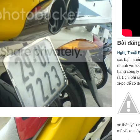
Bài đăng
Nghệ Thuật 
các bạn muốn
nhanh với tố
hàng công ty 
ra 1 chi phí 
xi-po để có dc
xe thân yêu 
mê về xe máy 