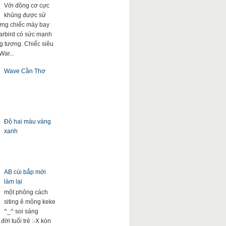
Với động cơ cực
khủng được sử
ng chiếc máy bay
arbird có sức mạnh
g tượng. Chiếc siêu
War...
Wave Cần Thơ
Độ hai màu vàng
xanh
AB cùi bắp mới
làm lại
một phông cách
siting ê mông keke
^_^ soi sáng
đời tuổi trẻ :-X kòn