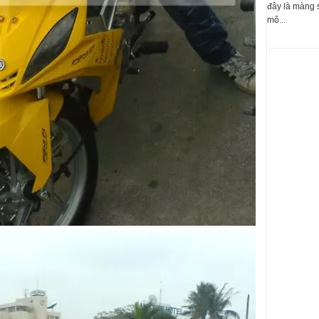
đây là màng 
mô...