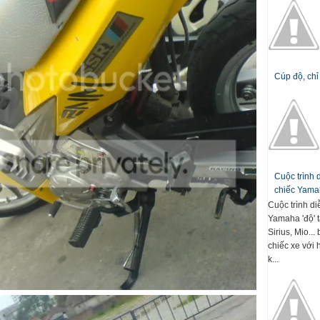
Cúp độ, chỉ
Cuộc trình
chiếc Yamah
Cuộc trình d
Yamaha 'độ' t
Sirius, Mio..
chiếc xe với 
k...