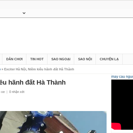
DÂN CHƠI
TIN HOT
SAO NGOẠI
SAO NỘI
CHUYỆN LẠ
e
» Exciter Hà Nội, Niềm kiêu hãnh đất Hà Thành
may cau
nguo
iêu hãnh đất Hà Thành
ộ xe
|
0 nhận xét