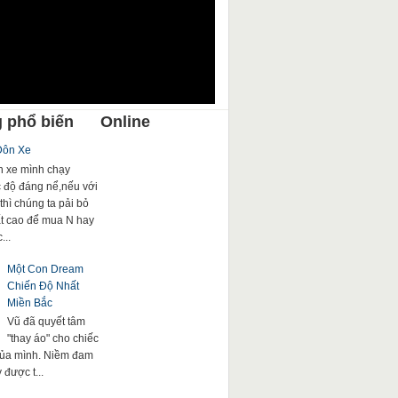
 phổ biến
Online
Đôn Xe
 xe mình chạy
c độ đáng nể,nếu với
thì chúng ta pải bỏ
rất cao để mua N hay
...
Một Con Dream
Chiến Độ Nhất
Miền Bắc
Vũ đã quyết tâm
"thay áo" cho chiếc
của mình. Niềm đam
được t...