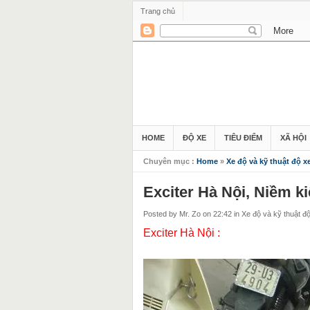
Trang chủ
HOME
ĐỘ XE
TIÊU ĐIỂM
XÃ HỘI
Chuyên mục :
Home
»
Xe độ và kỹ thuật độ x
Exciter Hà Nội, Niềm k
Posted by Mr. Zo
on 22:42
in
Xe độ và kỹ thuật đ
Exciter Hà Nội :