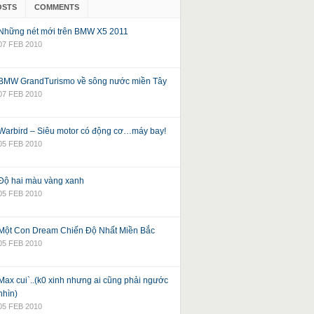
OSTS
COMMENTS
Những nét mới trên BMW X5 2011
07 FEB 2010
BMW GrandTurismo về sông nước miền Tây
07 FEB 2010
Warbird – Siêu motor có động cơ…máy bay!
05 FEB 2010
Độ hai màu vàng xanh
05 FEB 2010
Một Con Dream Chiến Độ Nhất Miền Bắc
05 FEB 2010
Max cui`..(k0 xinh nhưng ai cũng phải ngước
nhìn)
05 FEB 2010