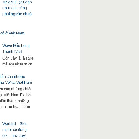
Max cui`..(k0 xinh
nhưng ai cũng
phải ngước nhìn)
 có ở Việt Nam
Wave Đấu Long
Thành [Vip]
Còn đây là là style
mà em rất là thích
 diễn của những
a 'độ' tại Việt Nam
iễn của những chiếc
ại Việt Nam Exciter,
. biến thành những
hình thù hoàn toàn
Warbird – Siêu
motor có động
cơ…máy bay!