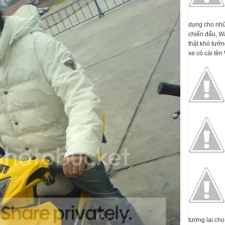
dụng cho nhữ
chiến đấu, W
thật khó tưởn
xe có cái tên 
tương lai cho 