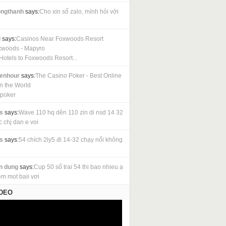
ngthanh
says:
Cho xin số zalo, mình hỏi với
i
says:
Casinos Near Foxwoods Resort
xwoods - Mapyro
Hotels to Foxwoods Resort...
cenhour
says:
The Casino Poker - Best Online
in the World
 poker
s
says:
Wave 110 hq dên 110 zin di nsd 14 32
c chj dan e voi
s
says:
54 chích 2ly5 đi 14-32 chạy nổi không
n dung
says:
Cup 50 sổ trai 54 thi bao nhieu ạ
em mot baii vơi
IDEO