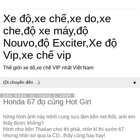
Xe độ,xe chế,xe do,xe
che,độ xe máy,độ
Nouvo,độ Exciter,Xe độ
Vip,xe chế vip
Thế giới xe dộ,xe chế VIP nhất Việt Nam
▼
Chủ Nhật, 11 tháng 1, 2009
Honda 67 đọ cùng Hot Girl
hững hình ảnh này mình cung sưu tầm trên net thôi, anh em
thấy được không?
Hình như bên Thailan choi thì phải, nhìn kĩ thi sườn 67
nhưng nhìn sơ qua la CD...thấy cũng hay hay!