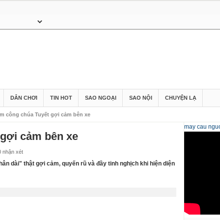
DÂN CHƠI
TIN HOT
SAO NGOẠI
SAO NỘI
CHUYỆN LẠ
m công chúa Tuyết gợi cảm bên xe
may cau
nguo
gợi cảm bên xe
0 nhận xét
hân dài" thật gợi cảm, quyến rũ và đầy tinh nghịch khi hiện diện