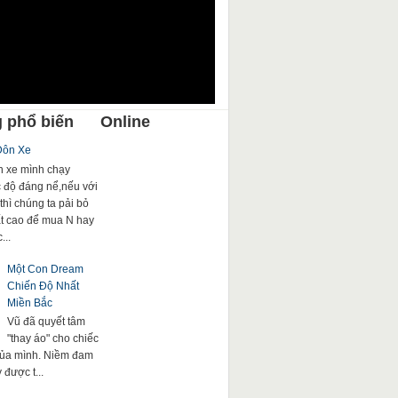
 phổ biến
Online
Đôn Xe
 xe mình chạy
c độ đáng nể,nếu với
thì chúng ta pải bỏ
rất cao để mua N hay
...
Một Con Dream
Chiến Độ Nhất
Miền Bắc
Vũ đã quyết tâm
"thay áo" cho chiếc
của mình. Niềm đam
được t...