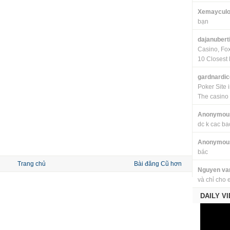
Xemayculo
bạn
dajanubert
Casino, Fo
10 Closest 
gardnardi
Poker Site 
The casino
Anonymou
dc k cac ba
Anonymou
bác
Trang chủ
Bài đăng Cũ hơn
Nguyen va
và chỉ cho 
DAILY V