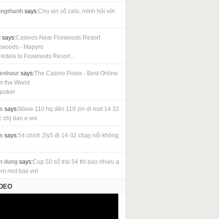
ngthanh
says:
Cho xin số zalo, mình hỏi với
i
says:
Casinos Near Foxwoods Resort
xwoods - Mapyro
Hotels to Foxwoods Resort...
cenhour
says:
The Casino Poker - Best Online
in the World
 poker
s
says:
Wave 110 hq dên 110 zin di nsd 14 32
c chj dan e voi
s
says:
54 chích 2ly5 đi 14-32 chạy nổi không
n dung
says:
Cup 50 sổ trai 54 thi bao nhieu ạ
em mot baii vơi
IDEO