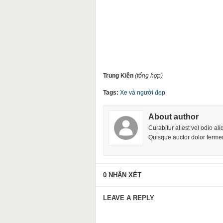
Trung Kiên
(tổng hợp)
Tags:
Xe và người đẹp
About author
Curabitur at est vel odio al
Quisque auctor dolor fermen
0 NHẬN XÉT
LEAVE A REPLY