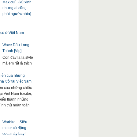
Max cui`..(k0 xinh
nhưng ai cũng
phải ngước nhìn)
 có ở Việt Nam
Wave Đấu Long
Thành [Vip]
Còn đây là là style
mà em rất là thích
 diễn của những
a 'độ' tại Việt Nam
iễn của những chiếc
ại Việt Nam Exciter,
. biến thành những
hình thù hoàn toàn
Warbird – Siêu
motor có động
cơ…máy bay!