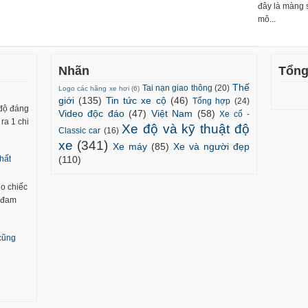
đây là màng 
mô...
Nhãn
Tổng
Thế
Tai nạn giao thông
(20)
Logo các hãng xe hơi
(6)
giới
(135)
Tin tức xe cộ
(46)
Tổng hợp
(24)
 độ đáng
Video độc đáo
(47)
Việt Nam
(58)
Xe cổ -
ra 1 chi
Xe độ và kỹ thuật độ
Classic car
(16)
xe
(341)
Xe máy
(85)
Xe và người đẹp
(110)
hất
ho chiếc
m đam
 cũng