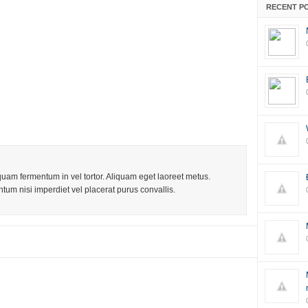
RECENT P
iquam fermentum in vel tortor. Aliquam eget laoreet metus.
tum nisi imperdiet vel placerat purus convallis.