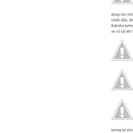
dụng cho nhữ
chiến đấu, W
thật khó tưởn
xe có cái tên 
tương lai cho 