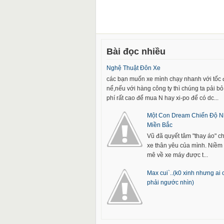
Bài đọc nhiều
Nghệ Thuật Đôn Xe
các bạn muốn xe mình chạy nhanh với tốc
nể,nếu với hàng công ty thì chúng ta pải bỏ 
phí rất cao để mua N hay xi-po để có dc...
Một Con Dream Chiến Độ N
Miền Bắc
Vũ đã quyết tâm "thay áo" c
xe thân yêu của mình. Niề
mê về xe máy được t...
Max cui`..(k0 xinh nhưng ai
phải ngước nhìn)