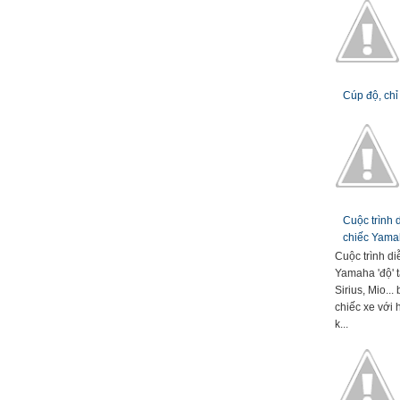
Cúp độ, chỉ
Cuộc trình
chiếc Yamah
Cuộc trình d
Yamaha 'độ' t
Sirius, Mio..
chiếc xe với 
k...