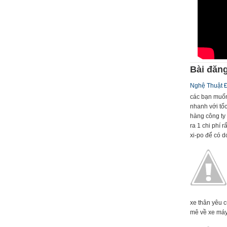
Bài đăng
Nghệ Thuật 
các bạn muốn
nhanh với tố
hàng công ty 
ra 1 chi phí 
xi-po để có dc
xe thân yêu 
mê về xe máy 