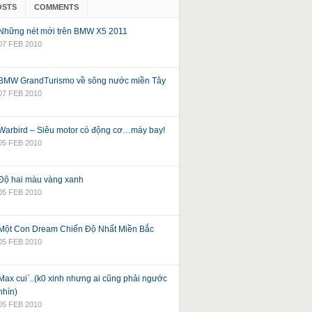
OSTS
COMMENTS
Những nét mới trên BMW X5 2011
07 FEB 2010
BMW GrandTurismo về sông nước miền Tây
07 FEB 2010
Warbird – Siêu motor có động cơ…máy bay!
05 FEB 2010
Độ hai màu vàng xanh
05 FEB 2010
Một Con Dream Chiến Độ Nhất Miền Bắc
05 FEB 2010
Max cui`..(k0 xinh nhưng ai cũng phải ngước
nhìn)
05 FEB 2010