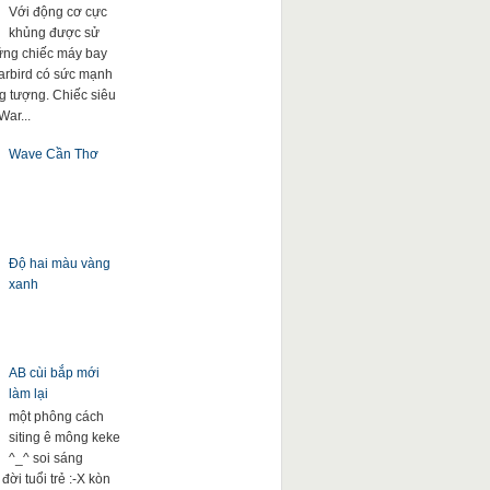
Với động cơ cực
khủng được sử
ng chiếc máy bay
arbird có sức mạnh
g tượng. Chiếc siêu
War...
Wave Cần Thơ
Độ hai màu vàng
xanh
AB cùi bắp mới
làm lại
một phông cách
siting ê mông keke
^_^ soi sáng
đời tuổi trẻ :-X kòn