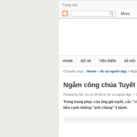
Trang chủ
HOME
ĐỘ XE
TIÊU ĐIỂM
XÃ HỘI
Chuyên mục :
Home
»
Xe và người đẹp
» Ngắ
Ngắm công chúa Tuyết 
Posted by Mr. Zo
on 04:56
in
Xe và người đẹp
|
Trong trang phục của ông già tuyết, các "c
bên cạnh những "anh chàng" 4 bánh.