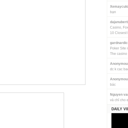
Xemayculo
bạn
dajanubert
Casino, Fo
10 Closest 
gardnardi
Poker Site 
The casino
Anonymou
dc k cac ba
Anonymou
bác
Nguyen va
và chỉ cho 
DAILY V