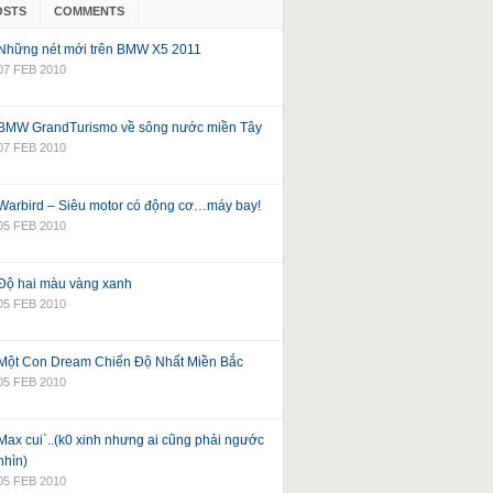
OSTS
COMMENTS
Những nét mới trên BMW X5 2011
07 FEB 2010
BMW GrandTurismo về sông nước miền Tây
07 FEB 2010
Warbird – Siêu motor có động cơ…máy bay!
05 FEB 2010
Độ hai màu vàng xanh
05 FEB 2010
Một Con Dream Chiến Độ Nhất Miền Bắc
05 FEB 2010
Max cui`..(k0 xinh nhưng ai cũng phải ngước
nhìn)
05 FEB 2010