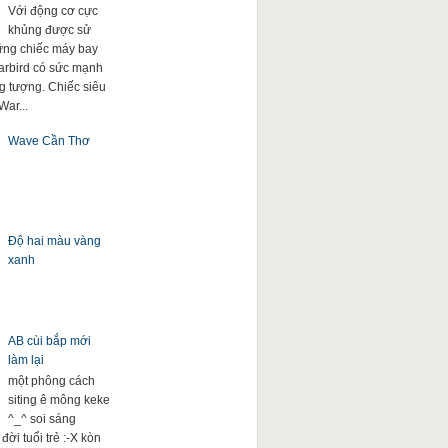
Với động cơ cực
khủng được sử
ng chiếc máy bay
arbird có sức mạnh
g tượng. Chiếc siêu
War...
Wave Cần Thơ
Độ hai màu vàng
xanh
AB cùi bắp mới
làm lại
một phông cách
siting ê mông keke
^_^ soi sáng
đời tuổi trẻ :-X kòn