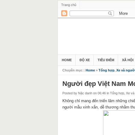
Trang chủ
HOME
ĐỘ XE
TIÊU ĐIỂM
XÃ HỘI
Chuyên mục :
Home
»
Tổng hợp
,
Xe và ngườ
Người đẹp Việt Nam Mo
Posted by Nặc danh
on 06:46
in
Tổng hợp
,
Xe và
Không chỉ mang đến triển lãm những chi
người mẫu xinh xắn, dễ thương nhằm thu 