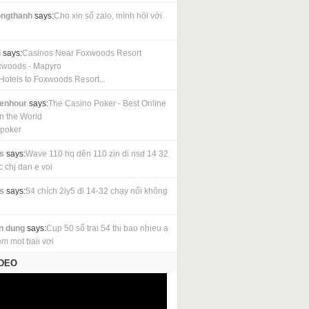
ngthanh
says:
Cho xin số zalo, mình hỏi với
i
says:
Casinos Near Foxwoods Resort
xwoods - Mapyro
Hotels to Foxwoods Resort...
cenhour
says:
The Casino Poker - Best Online
in the World
 poker
s
says:
Wave 110 hq dên 110 zin di nsd 14 32
c chj dan e voi
s
says:
54 chích 2ly5 đi 14-32 chạy nổi không
n dung
says:
Cup 50 sổ trai 54 thi bao nhieu ạ
em mot baii vơi
IDEO