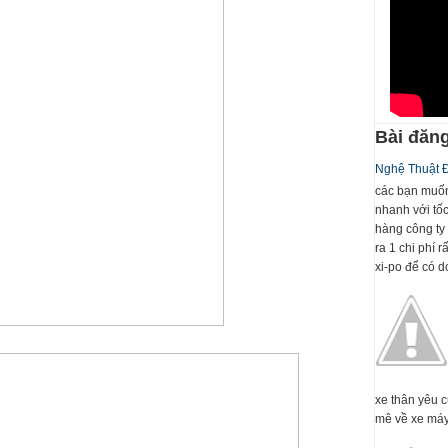
Bài đăng
Nghệ Thuật 
các bạn muốn
nhanh với tố
hàng công ty 
ra 1 chi phí 
xi-po để có dc
xe thân yêu 
mê về xe máy 