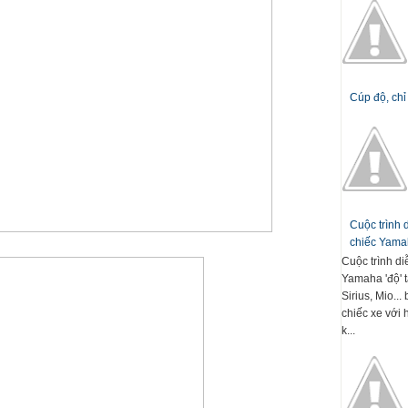
Cúp độ, chỉ
Cuộc trình
chiếc Yamah
Cuộc trình d
Yamaha 'độ' t
Sirius, Mio..
chiếc xe với 
k...