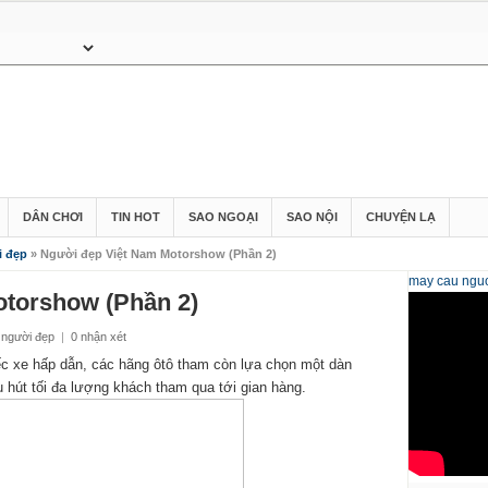
DÂN CHƠI
TIN HOT
SAO NGOẠI
SAO NỘI
CHUYỆN LẠ
i đẹp
» Người đẹp Việt Nam Motorshow (Phần 2)
may cau
nguo
torshow (Phần 2)
 người đẹp
|
0 nhận xét
ếc xe hấp dẫn, các hãng ôtô tham còn lựa chọn một dàn
hút tối đa lượng khách tham qua tới gian hàng.