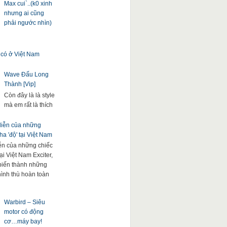
Max cui`..(k0 xinh
nhưng ai cũng
phải ngước nhìn)
 có ở Việt Nam
Wave Đấu Long
Thành [Vip]
Còn đây là là style
mà em rất là thích
 diễn của những
a 'độ' tại Việt Nam
iễn của những chiếc
ại Việt Nam Exciter,
. biến thành những
hình thù hoàn toàn
Warbird – Siêu
motor có động
cơ…máy bay!