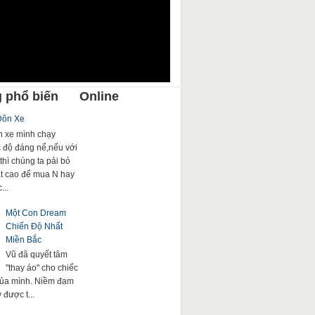
 phổ biến
Online
Đôn Xe
 xe mình chạy
c độ đáng nể,nếu với
thì chúng ta pải bỏ
rất cao để mua N hay
...
Một Con Dream
Chiến Độ Nhất
Miền Bắc
Vũ đã quyết tâm
"thay áo" cho chiếc
của mình. Niềm đam
được t...