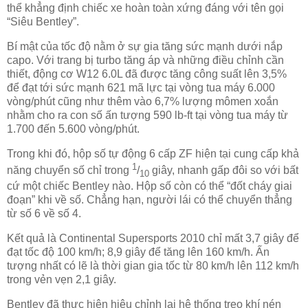
thể khẳng định chiếc xe hoàn toàn xứng đáng với tên gọi
“Siêu Bentley”.
Bí mật của tốc độ nằm ở sự gia tăng sức mạnh dưới nắp
capo. Với trang bị turbo tăng áp và những điều chỉnh cần
thiết, động cơ W12 6.0L đã được tăng công suất lên 3,5%
để đạt tới sức mạnh 621 mã lực tại vòng tua máy 6.000
vòng/phút cũng như thêm vào 6,7% lượng mômen xoắn
nhằm cho ra con số ấn tượng 590 lb-ft tại vòng tua máy từ
1.700 đến 5.600 vòng/phút.
Trong khi đó, hộp số tự động 6 cấp ZF hiện tại cung cấp khả
1
năng chuyển số chỉ trong
/
giây, nhanh gấp đôi so với bất
10
cứ một chiếc Bentley nào. Hộp số còn có thể “đốt cháy giai
đoạn” khi về số. Chẳng hạn, người lái có thể chuyển thẳng
từ số 6 về số 4.
Kết quả là Continental Supersports 2010 chỉ mất 3,7 giây để
đạt tốc độ 100 km/h; 8,9 giây để tăng lên 160 km/h. Ấn
tượng nhất có lẽ là thời gian gia tốc từ 80 km/h lên 112 km/h
trong vẻn vẹn 2,1 giây.
Bentley đã thực hiện hiệu chỉnh lại hệ thống treo khí nén