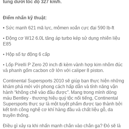
tung dưới tốc độ 327 km/h.
Điểm nhấn kỹ thuật:
•
Sức mạnh 621 mã lực, mômen xoắn cực đại 590 lb-ft
• Động cơ W12 6.0L tăng áp turbo kép sử dụng nhiên liệu
E85
• Hộp số tự động 6 cấp
• Lốp Pirelli P Zero 20 inch đi kèm vành hợp kim nhôm đúc
và phanh gốm cacbon cỡ lớn với caliper 8 piston.
Continental Supersports 2010 sẽ giúp bạn thực hiện những
khám phá mới với phong cách hấp dẫn và tính năng vận
hành “không chê vào đâu được”. Mang trong mình dòng
máu Bentley - thương hiệu quý tộc nổi tiếng, Continental
Supersports thực sự là một tuyệt phẩm được tạo thành bởi
kết tinh công nghệ cơ khí hàng đầu và chất liệu gỗ, da
truyền thống.
Điều gì xảy ra khi nhấn mạnh chân vào chân ga? Đó sẽ là