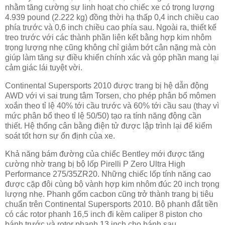
nhằm tăng cường sự linh hoạt cho chiếc xe có trọng lượng
4.939 pound (2.222 kg) đồng thời hạ thấp 0,4 inch chiều cao
phía trước và 0,6 inch chiều cao phía sau. Ngoài ra, thiết kế
treo trước với các thành phần liên kết bằng hợp kim nhôm
trọng lượng nhẹ cũng không chỉ giảm bớt cân nặng mà còn
giúp làm tăng sự điều khiển chính xác và góp phần mang lại
cảm giác lái tuyệt vời.
Continental Supersports 2010 được trang bị hệ dẫn động
AWD với vi sai trung tâm Torsen, cho phép phân bổ mômen
xoắn theo tỉ lệ 40% tới cầu trước và 60% tới cầu sau (thay vì
mức phân bổ theo tỉ lệ 50/50) tạo ra tính năng động cần
thiết. Hệ thống cân bằng điện tử được lập trình lại để kiểm
soát tốt hơn sự ổn định của xe.
Khả năng bám đường của chiếc Bentley mới được tăng
cường nhờ trang bị bộ lốp Pirelli P Zero Ultra High
Performance 275/35ZR20. Những chiếc lốp tính năng cao
được cặp đôi cùng bộ vành hợp kim nhôm đúc 20 inch trọng
lượng nhẹ. Phanh gốm cacbon cũng trở thành trang bị tiêu
chuẩn trên Continental Supersports 2010. Bộ phanh đắt tiền
có các rotor phanh 16,5 inch đi kèm caliper 8 piston cho
bánh trước và rotor phanh 13 inch cho bánh sau.