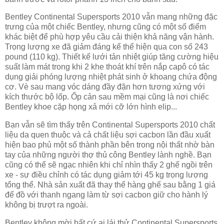
Bentley Continental Supersports 2010 vẫn mang những đặc
trưng của một chiếc Bentley, nhưng cũng có một số điểm
khác biệt để phù hợp yêu cầu cải thiện khả năng vận hành.
Trọng lượng xe đã giảm đáng kể thể hiện qua con số 243
pound (110 kg). Thiết kế lưới tản nhiệt giúp tăng cường hiệu
suất làm mát trong khi 2 khe thoát khí trên nắp capô có tác
dụng giải phóng lượng nhiệt phát sinh ở khoang chứa động
cơ. Vè sau mang vóc dáng đầy đặn hơn tương xứng với
kích thước bộ lốp. Ốp cản sau mềm mại cũng là nơi chiếc
Bentley khoe cặp họng xả mới cỡ lớn hình elip...
Bạn vẫn sẽ tìm thấy trên Continental Supersports 2010 chất
liệu da quen thuộc và cả chất liệu sợi cacbon lần đầu xuất
hiện bao phủ một số thành phần bên trong nội thất nhờ bàn
tay của những người thợ thủ công Bentley lành nghề. Bạn
cũng có thể sẽ ngạc nhiên khi chỉ nhìn thấy 2 ghế ngồi trên
xe - sự điều chỉnh có tác dụng giảm tới 45 kg trọng lượng
tổng thể. Nhà sản xuất đã thay thế hàng ghế sau bằng 1 giá
để đồ với thanh ngang làm từ sợi cacbon giữ cho hành lý
không bị trượt ra ngoài.
Bentley không mời bất cứ ai lái thử Continental Supersports