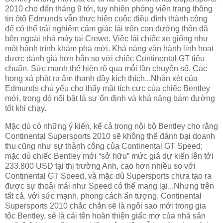
2010 cho đến tháng 9 tới, tuy nhiên phóng viên trang thông
tin ôtô Edmunds vẫn thực hiện cuộc điều đình thành công
để có thể trải nghiệm cảm giác lái trên con đường thôn dã
bên ngoài nhà máy tại Crewe. Việc lái chiếc xe giống như
một hành trình khám phá mới. Khả năng vận hành linh hoạt
được đánh giá hơn hẳn so với chiếc Continental GT tiêu
chuẩn. Sức mạnh thể hiện rõ qua mỗi lần chuyển số. Các
họng xả phát ra âm thanh đầy kích thích...Nhận xét của
Edmunds chủ yếu cho thấy mặt tích cực của chiếc Bentley
mới, trong đó nổi bật là sự ổn định và khả năng bám đường
tốt khi chạy.
Mặc dù có những ý kiến, kể cả trong nội bộ Bentley cho rằng
Continental Supersports 2010 sẽ không thể đánh bại doanh
thu cũng như sự thành công của Continental GT Speed;
mặc dù chiếc Bentley mới “sở hữu” mức giá dự kiến lên tới
233.800 USD tại thị trường Anh, cao hơn nhiều so với
Continental GT Speed, và mặc dù Supersports chưa tạo ra
được sự thoải mái như Speed có thể mang lại...Nhưng trên
tất cả, với sức mạnh, phong cách ấn tượng, Continental
Supersports 2010 chắc chắn sẽ là ngôi sao mới trong gia
tộc Bentley, sẽ là cái tên hoàn thiện giấc mơ của nhà sản