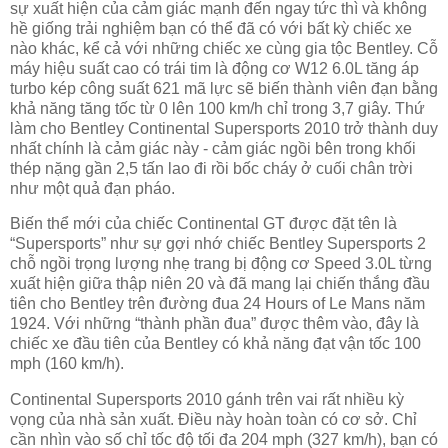
sự xuất hiện của cảm giác mạnh đến ngay tức thì và không
hề giống trải nghiệm bạn có thể đã có với bất kỳ chiếc xe
nào khác, kể cả với những chiếc xe cùng gia tộc Bentley. Cỗ
máy hiệu suất cao có trái tim là động cơ W12 6.0L tăng áp
turbo kép công suất 621 mã lực sẽ biến thành viên đạn bằng
khả năng tăng tốc từ 0 lên 100 km/h chỉ trong 3,7 giây. Thứ
làm cho Bentley Continental Supersports 2010 trở thành duy
nhất chính là cảm giác này - cảm giác ngồi bên trong khối
thép nặng gần 2,5 tấn lao đi rồi bốc cháy ở cuối chân trời
như một quả đạn pháo.
Biến thể mới của chiếc Continental GT được đặt tên là
“Supersports” như sự gợi nhớ chiếc Bentley Supersports 2
chỗ ngồi trọng lượng nhẹ trang bị động cơ Speed 3.0L từng
xuất hiện giữa thập niên 20 và đã mang lại chiến thắng đầu
tiên cho Bentley trên đường đua 24 Hours of Le Mans năm
1924. Với những “thành phần đua” được thêm vào, đây là
chiếc xe đầu tiên của Bentley có khả năng đạt vận tốc 100
mph (160 km/h).
Continental Supersports 2010 gánh trên vai rất nhiều kỳ
vọng của nhà sản xuất. Điều này hoàn toàn có cơ sở. Chỉ
cần nhìn vào số chỉ tốc độ tối đa 204 mph (327 km/h), bạn có