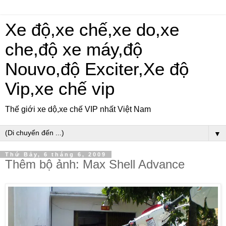
Xe độ,xe chế,xe do,xe
che,độ xe máy,độ
Nouvo,độ Exciter,Xe độ
Vip,xe chế vip
Thế giới xe dộ,xe chế VIP nhất Việt Nam
▼
Thứ Bảy, 6 tháng 6, 2009
Thêm bộ ảnh: Max Shell Advance