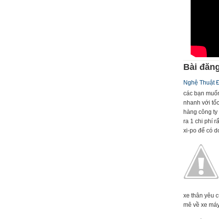
Bài đăng
Nghệ Thuật 
các bạn muốn
nhanh với tố
hàng công ty 
ra 1 chi phí 
xi-po để có dc
xe thân yêu 
mê về xe máy 