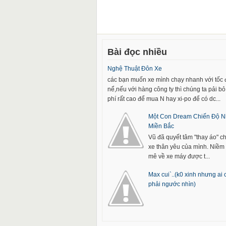
Bài đọc nhiều
Nghệ Thuật Đôn Xe
các bạn muốn xe mình chạy nhanh với tốc
nể,nếu với hàng công ty thì chúng ta pải bỏ 
phí rất cao để mua N hay xi-po để có dc...
Một Con Dream Chiến Độ N
Miền Bắc
Vũ đã quyết tâm "thay áo" c
xe thân yêu của mình. Niề
mê về xe máy được t...
Max cui`..(k0 xinh nhưng ai
phải ngước nhìn)