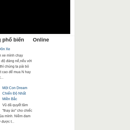
 phổ biến
Online
Đôn Xe
 xe mình chạy
c độ đáng nể,nếu với
thì chúng ta pải bỏ
rất cao để mua N hay
...
Một Con Dream
Chiến Độ Nhất
Miền Bắc
Vũ đã quyết tâm
"thay áo" cho chiếc
của mình. Niềm đam
được t...