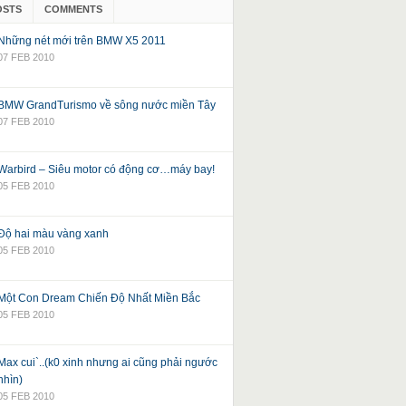
OSTS
COMMENTS
Những nét mới trên BMW X5 2011
07 FEB 2010
BMW GrandTurismo về sông nước miền Tây
07 FEB 2010
Warbird – Siêu motor có động cơ…máy bay!
05 FEB 2010
Độ hai màu vàng xanh
05 FEB 2010
Một Con Dream Chiến Độ Nhất Miền Bắc
05 FEB 2010
Max cui`..(k0 xinh nhưng ai cũng phải ngước
nhìn)
05 FEB 2010