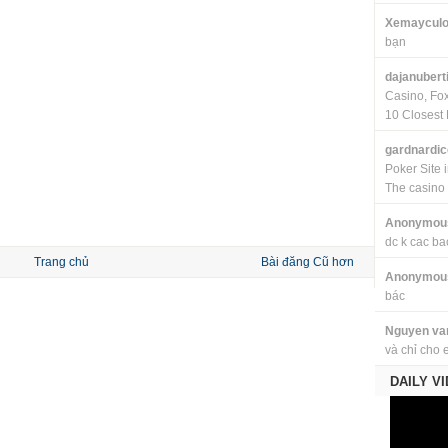
Xemayculo
bạn
dajanubert
Casino, Fo
10 Closest 
gardnardi
Poker Site 
The casino
Anonymou
dc k cac ba
Trang chủ
Bài đăng Cũ hơn
Anonymou
bác
Nguyen va
và chỉ cho 
DAILY V