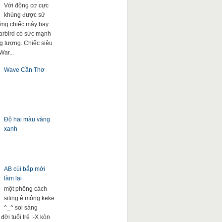
Với động cơ cực
khủng được sử
ng chiếc máy bay
arbird có sức mạnh
g tượng. Chiếc siêu
War...
Wave Cần Thơ
Độ hai màu vàng
xanh
AB cùi bắp mới
làm lại
một phông cách
siting ê mông keke
^_^ soi sáng
đời tuổi trẻ :-X kòn