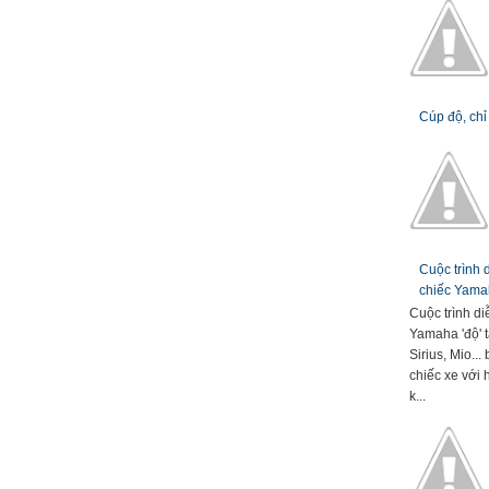
Cúp độ, chỉ
Cuộc trình
chiếc Yamah
Cuộc trình d
Yamaha 'độ' t
Sirius, Mio..
chiếc xe với 
k...