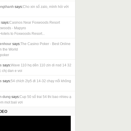
ngthanh
says:
Cho xin số zalo, mình hỏi với
i
says:
Casinos Near Foxwoods Resort
xwoods - Mapyro
Hotels to Foxwoods Resort...
cenhour
says:
The Casino Poker - Best Online
in the World
 poker
s
says:
Wave 110 hq dên 110 zin di nsd 14 32
c chj dan e voi
s
says:
54 chích 2ly5 đi 14-32 chạy nổi không
n dung
says:
Cup 50 sổ trai 54 thi bao nhieu ạ
em mot baii vơi
IDEO