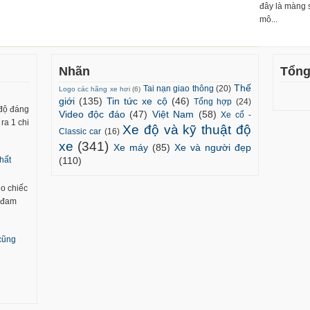
đây là màng 
mô...
Nhãn
Tổng
Thế
Tai nạn giao thông
(20)
Logo các hãng xe hơi
(6)
giới
(135)
Tin tức xe cộ
(46)
Tổng hợp
(24)
 độ đáng
Video độc đáo
(47)
Việt Nam
(58)
Xe cổ -
ra 1 chi
Xe độ và kỹ thuật độ
Classic car
(16)
xe
(341)
Xe máy
(85)
Xe và người đẹp
(110)
hất
ho chiếc
m đam
 cũng