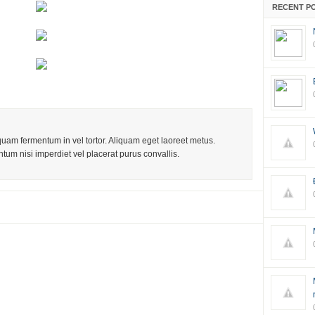
RECENT P
iquam fermentum in vel tortor. Aliquam eget laoreet metus.
tum nisi imperdiet vel placerat purus convallis.