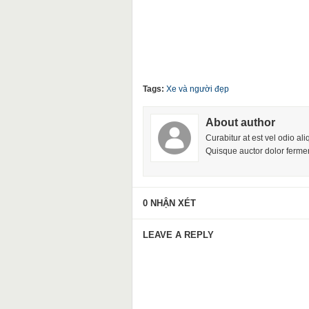
Tags:
Xe và người đẹp
About author
Curabitur at est vel odio al
Quisque auctor dolor fermen
0 NHẬN XÉT
LEAVE A REPLY