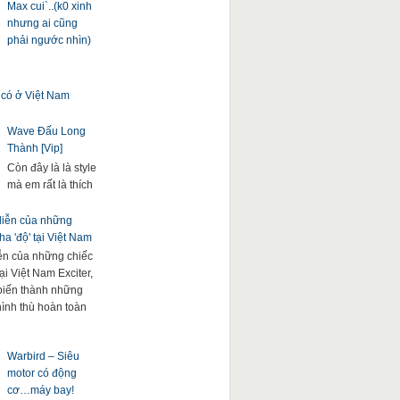
Max cui`..(k0 xinh
nhưng ai cũng
phải ngước nhìn)
 có ở Việt Nam
Wave Đấu Long
Thành [Vip]
Còn đây là là style
mà em rất là thích
 diễn của những
a 'độ' tại Việt Nam
iễn của những chiếc
ại Việt Nam Exciter,
. biến thành những
hình thù hoàn toàn
Warbird – Siêu
motor có động
cơ…máy bay!