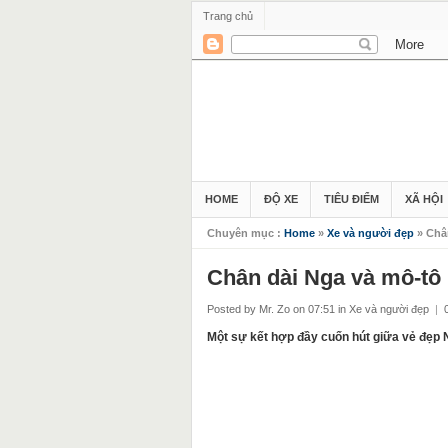
Trang chủ
HOME
ĐỘ XE
TIÊU ĐIỂM
XÃ HỘI
Chuyên mục :
Home
»
Xe và người đẹp
» Châ
Chân dài Nga và mô-tô
Posted by Mr. Zo
on 07:51
in
Xe và người đẹp
|
Một sự kết hợp đầy cuốn hút giữa vẻ đẹp 