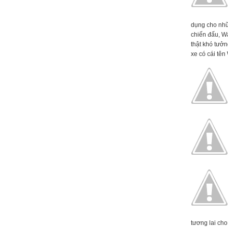
dụng cho nhữ
chiến đấu, W
thật khó tưởn
xe có cái tên 
tương lai cho 