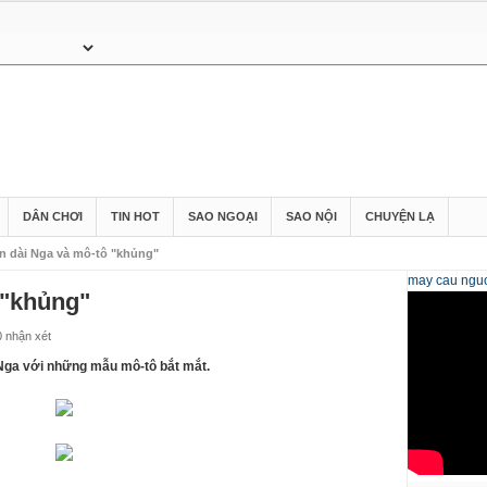
DÂN CHƠI
TIN HOT
SAO NGOẠI
SAO NỘI
CHUYỆN LẠ
n dài Nga và mô-tô "khủng"
may cau
nguo
 "khủng"
0 nhận xét
Nga với những mẫu mô-tô bắt mắt.