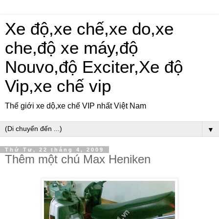
Xe độ,xe chế,xe do,xe
che,độ xe máy,độ
Nouvo,độ Exciter,Xe độ
Vip,xe chế vip
Thế giới xe dộ,xe chế VIP nhất Việt Nam
▼
Thứ Tư, 22 tháng 4, 2009
Thêm một chú Max Heniken