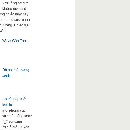
Với động cơ cực
khủng được sử
ng chiếc máy bay
arbird có sức mạnh
g tượng. Chiếc siêu
War...
Wave Cần Thơ
Độ hai màu vàng
xanh
AB cùi bắp mới
làm lại
một phông cách
siting ê mông keke
^_^ soi sáng
đời tuổi trẻ :-X kòn