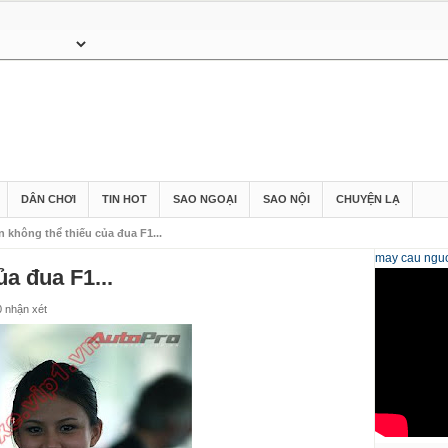
DÂN CHƠI
TIN HOT
SAO NGOẠI
SAO NỘI
CHUYỆN LẠ
 không thể thiếu của đua F1...
may cau
nguo
a đua F1...
0 nhận xét