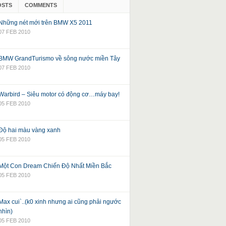
OSTS
COMMENTS
Những nét mới trên BMW X5 2011
07 FEB 2010
BMW GrandTurismo về sông nước miền Tây
07 FEB 2010
Warbird – Siêu motor có động cơ…máy bay!
05 FEB 2010
Độ hai màu vàng xanh
05 FEB 2010
Một Con Dream Chiến Độ Nhất Miền Bắc
05 FEB 2010
Max cui`..(k0 xinh nhưng ai cũng phải ngước
nhìn)
05 FEB 2010