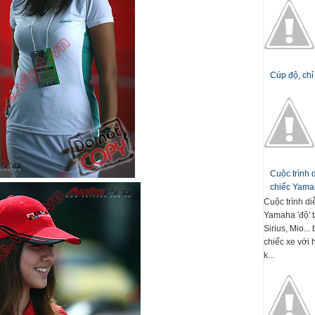
Cúp độ, chỉ
Cuộc trình
chiếc Yamah
Cuộc trình d
Yamaha 'độ' t
Sirius, Mio..
chiếc xe với 
k...