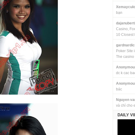
Xemayculo
bạn
dajanubert
Casino, Fo
10 Closest 
gardnardi
Poker Site 
The casino
Anonymou
dc k cac ba
Anonymou
bác
Nguyen va
và chỉ cho 
DAILY V