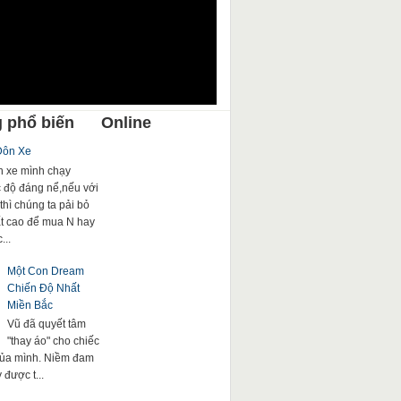
 phổ biến
Online
Đôn Xe
 xe mình chạy
c độ đáng nể,nếu với
thì chúng ta pải bỏ
rất cao để mua N hay
...
Một Con Dream
Chiến Độ Nhất
Miền Bắc
Vũ đã quyết tâm
"thay áo" cho chiếc
của mình. Niềm đam
được t...