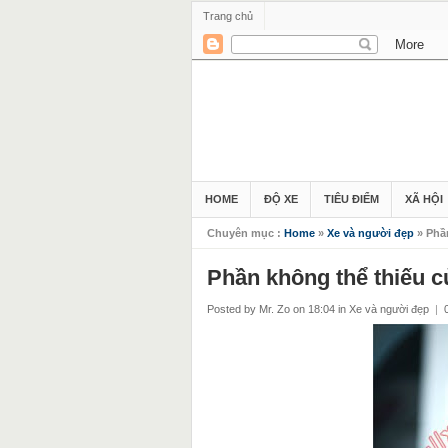
Trang chủ
HOME
ĐỘ XE
TIÊU ĐIỂM
XÃ HỘI
Chuyên mục :
Home
»
Xe và người đẹp
» Phần
Phần không thể thiếu củ
Posted by Mr. Zo
on 18:04
in
Xe và người đẹp
|