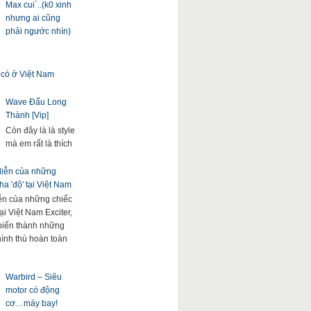
Max cui`..(k0 xinh
nhưng ai cũng
phải ngước nhìn)
 có ở Việt Nam
Wave Đấu Long
Thành [Vip]
Còn đây là là style
mà em rất là thích
 diễn của những
a 'độ' tại Việt Nam
iễn của những chiếc
ại Việt Nam Exciter,
. biến thành những
hình thù hoàn toàn
Warbird – Siêu
motor có động
cơ…máy bay!