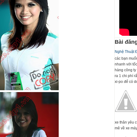
Bài đăng
Nghệ Thuật 
các bạn muốn
nhanh với tố
hàng công ty 
ra 1 chi phí 
xi-po để có dc
xe thân yêu 
mê về xe máy 