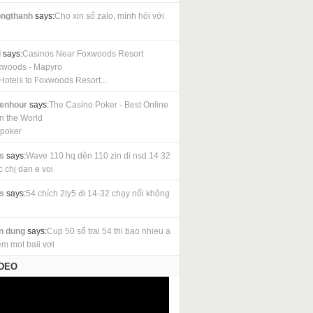
ngthanh
says:
Cho xin số zalo, mình hỏi với
i
says:
Casinos Near Foxwoods Resort
xwoods - Mapyro
Hotels to Foxwoods Resort...
cenhour
says:
The Casino Poker - Best Online
in the World
 poker
s
says:
Wave 110 hq dên 110 zin di nsd 14 32
c chj dan e voi
s
says:
54 chích 2ly5 đi 14-32 chạy nổi không
n dung
says:
Cup 50 sổ trai 54 thi bao nhieu ạ
em mot baii vơi
IDEO