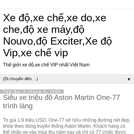
Xe độ,xe chế,xe do,xe
che,độ xe máy,độ
Nouvo,độ Exciter,Xe độ
Vip,xe chế vip
Thế giới xe dộ,xe chế VIP nhất Việt Nam
▼
Thứ Ba, 3 tháng 3, 2009
Siêu xe triệu đô Aston Martin One-77
trình làng
Trị giá 1,9 triệu USD, One-77 sở hữu những đường nét đẹp,
khỏe theo đúng truyền thống Aston Martin. Khách hàng có
thể nhận xe vào mùa thu năm nay và chỉ có 77 chiếc được