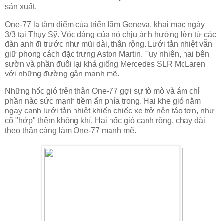
sản xuất.
One-77 là tâm điểm của triển lãm Geneva, khai mạc ngày
3/3 tại Thụy Sỹ. Vóc dáng của nó chịu ảnh hưởng lớn từ các
đàn anh đi trước như mũi dài, thân rộng. Lưới tản nhiệt vẫn
giữ phong cách đặc trưng Aston Martin. Tuy nhiên, hai bên
sườn và phần đuôi lại khá giống Mercedes SLR McLaren
với những đường gân mạnh mẽ.
Những hốc gió trên thân One-77 gợi sự tò mò và ám chỉ
phần nào sức mạnh tiềm ẩn phía trong. Hai khe gió nằm
ngay cạnh lưới tản nhiệt khiến chiếc xe trở nên táo tợn, như
cố "hớp" thêm không khí. Hai hốc gió cạnh rộng, chạy dài
theo thân càng làm One-77 mạnh mẽ.