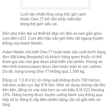
Lưới tản nhiệt rộng cùng hốc gió cạnh
khiến One-77 trở nên khác biệt hẳn
trong thế giới siêu xe.
Đèn pha hiện đại và thiết kế đẹp với đèn xe-non gắn giữa
cụm đèn LED. Cụm đèn hậu vẫn giữ kiểu vắt ngang truyền
thống của Aston Martin.
Aston Martin cho biết One-77 hoàn toàn sản xuất dưới dạng
đơn đặt hàng (bespoke) và khách hàng quen thuộc có thể
tham gia vào mọi giai đoạn phát triển sản phẩm. Khung xe
liền khối (monocoque) được làm hoàn toàn từ sợi carbon.
Do đó, trọng lượng One-77 không quá 1.500 kg.
Động cơ 7,3 lít V12 có công suất không dưới 700 mã lực,
mô-men xoắn cực đại 678 Nm. Nhờ sử dụng những vật liệu
tiên tiến, động cơ này nhẹ hơn so với kiểu 6 lít V12 khoảng
10%. Năng lượng được truyền xuống bánh sau thông qua
hộp số tự động 6 cấp điều khiển bằng cần số gắn trên vô-
lăng.