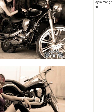
đây là màng 
mô...