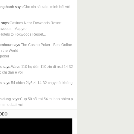
ngthanh
says:
Cho xin số zalo, mình hỏi với
i
says:
Casinos Near Foxwoods Resort
xwoods - Mapyro
Hotels to Foxwoods Resort...
cenhour
says:
The Casino Poker - Best Online
in the World
 poker
s
says:
Wave 110 hq dên 110 zin di nsd 14 32
c chj dan e voi
s
says:
54 chích 2ly5 đi 14-32 chạy nổi không
n dung
says:
Cup 50 sổ trai 54 thi bao nhieu ạ
em mot baii vơi
IDEO