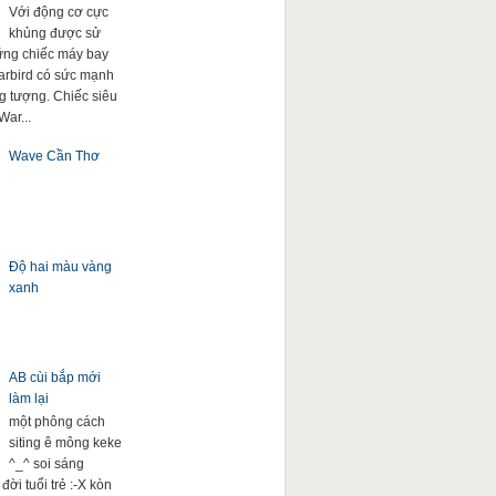
Với động cơ cực
khủng được sử
ng chiếc máy bay
arbird có sức mạnh
g tượng. Chiếc siêu
War...
Wave Cần Thơ
Độ hai màu vàng
xanh
AB cùi bắp mới
làm lại
một phông cách
siting ê mông keke
^_^ soi sáng
đời tuổi trẻ :-X kòn