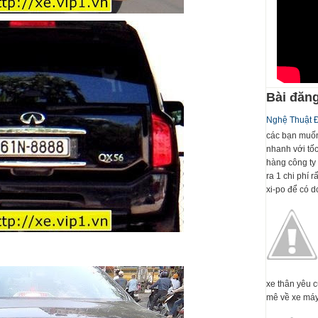
Bài đăng
Nghệ Thuật 
các bạn muốn
nhanh với tố
hàng công ty 
ra 1 chi phí 
xi-po để có dc
xe thân yêu 
mê về xe máy 