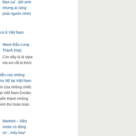
Max cui`..(k0 xinh
nhưng ai cũng
phải ngước nhìn)
 có ở Việt Nam
Wave Đấu Long
Thành [Vip]
Còn đây là là style
mà em rất là thích
 diễn của những
a 'độ' tại Việt Nam
iễn của những chiếc
ại Việt Nam Exciter,
. biến thành những
hình thù hoàn toàn
Warbird – Siêu
motor có động
cơ…máy bay!