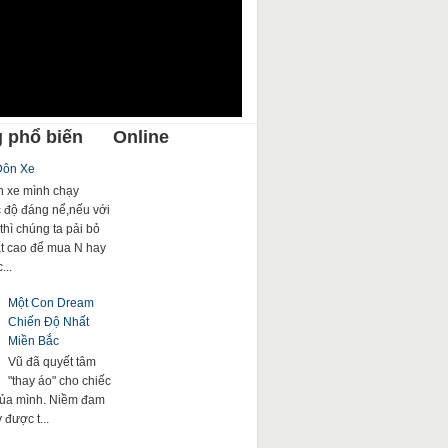
 phổ biến
Online
Đôn Xe
 xe mình chạy
c độ đáng nể,nếu với
thì chúng ta pải bỏ
rất cao để mua N hay
...
Một Con Dream
Chiến Độ Nhất
Miền Bắc
Vũ đã quyết tâm
"thay áo" cho chiếc
của mình. Niềm đam
được t...