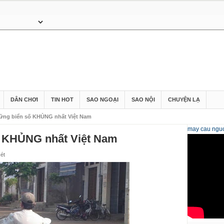
DÂN CHƠI
TIN HOT
SAO NGOẠI
SAO NỘI
CHUYỆN LẠ
ững biển số KHỦNG nhất Việt Nam
may cau
nguo
ố KHỦNG nhất Việt Nam
ét