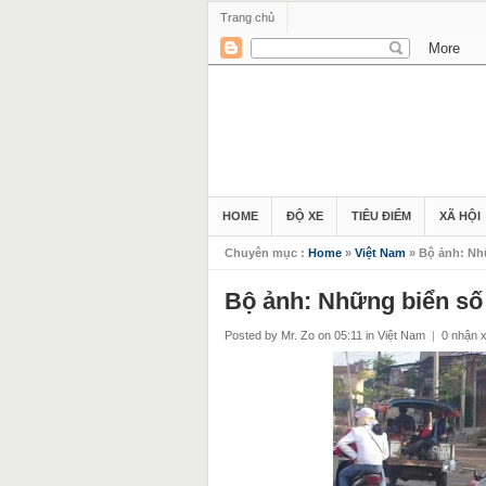
Trang chủ
HOME
ĐỘ XE
TIÊU ĐIỂM
XÃ HỘI
Chuyên mục :
Home
»
Việt Nam
» Bộ ảnh: Nh
Bộ ảnh: Những biển s
Posted by Mr. Zo
on 05:11
in
Việt Nam
|
0 nhận x