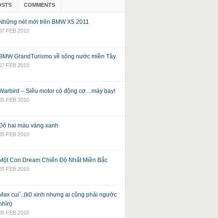
OSTS
COMMENTS
Những nét mới trên BMW X5 2011
07 FEB 2010
BMW GrandTurismo về sông nước miền Tây
07 FEB 2010
Warbird – Siêu motor có động cơ…máy bay!
05 FEB 2010
Độ hai màu vàng xanh
05 FEB 2010
Một Con Dream Chiến Độ Nhất Miền Bắc
05 FEB 2010
Max cui`..(k0 xinh nhưng ai cũng phải ngước
nhìn)
05 FEB 2010