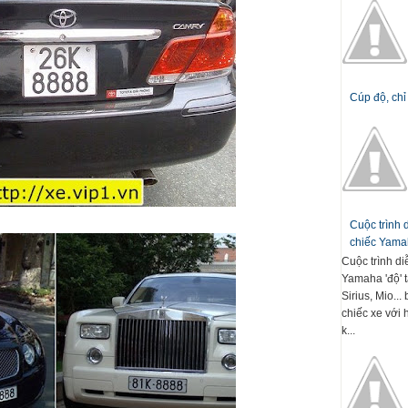
Cúp độ, chỉ
Cuộc trình
chiếc Yamah
Cuộc trình d
Yamaha 'độ' t
Sirius, Mio..
chiếc xe với 
k...