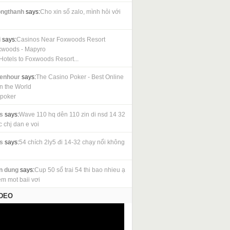
ngthanh
says:
Cho xin số zalo, mình hỏi với
i
says:
Casinos Near Foxwoods Resort
xwoods - Mapyro
Hotels to Foxwoods Resort...
cenhour
says:
The Casino Poker - Best Online
in the World
 poker
s
says:
Wave 110 hq dên 110 zin di nsd 14 32
c chj dan e voi
s
says:
54 chích 2ly5 đi 14-32 chạy nổi không
n dung
says:
Cup 50 sổ trai 54 thi bao nhieu ạ
em mot baii vơi
IDEO