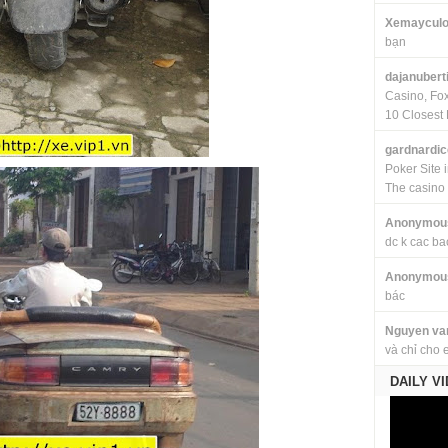
Xemayculo
bạn
dajanubert
Casino, Fo
10 Closest 
gardnardi
Poker Site 
The casino
Anonymou
dc k cac ba
Anonymou
bác
Nguyen va
và chỉ cho 
DAILY V