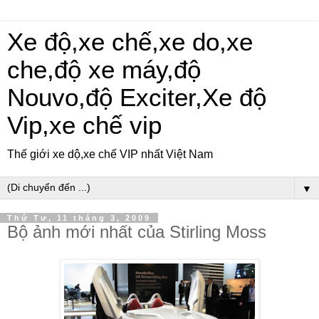
Xe độ,xe chế,xe do,xe
che,độ xe máy,độ
Nouvo,độ Exciter,Xe độ
Vip,xe chế vip
Thế giới xe dộ,xe chế VIP nhất Việt Nam
▼
Thứ Tư, 11 tháng 3, 2009
Bộ ảnh mới nhất của Stirling Moss