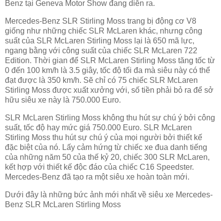
Benz tại Geneva Motor Show đang diễn ra.
Mercedes-Benz SLR Stirling Moss trang bị động cơ V8
giống như những chiếc SLR McLaren khác, nhưng công
suất của SLR McLaren Stirling Moss lại là 650 mã lực,
ngang bằng với công suất của chiếc SLR McLaren 722
Edition. Thời gian để SLR McLaren Stirling Moss tăng tốc từ
0 đến 100 km/h là 3.5 giây, tốc độ tối đa mà siêu này có thể
đạt được là 350 km/h. Sẽ chỉ có 75 chiếc SLR McLaren
Stirling Moss được xuất xưởng với, số tiền phải bỏ ra để sở
hữu siêu xe này là 750.000 Euro.
SLR McLaren Stirling Moss không thu hút sự chú ý bởi công
suất, tốc độ hay mức giá 750.000 Euro. SLR McLaren
Stirling Moss thu hút sự chú ý của mọi người bởi thiết kế
đặc biệt của nó. Lấy cảm hứng từ chiếc xe đua danh tiếng
của những năm 50 của thế kỷ 20, chiếc 300 SLR McLaren,
kết hợp với thiết kế độc đáo của chiếc C16 Speedster.
Mercedes-Benz đã tạo ra một siêu xe hoàn toàn mới.
Dưới đây là những bức ảnh mới nhất về siêu xe Mercedes-
Benz SLR McLaren Stirling Moss