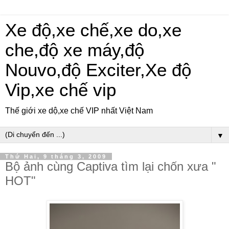
Xe độ,xe chế,xe do,xe
che,độ xe máy,độ
Nouvo,độ Exciter,Xe độ
Vip,xe chế vip
Thế giới xe dộ,xe chế VIP nhất Việt Nam
▼
Thứ Hai, 9 tháng 3, 2009
Bộ ảnh cùng Captiva tìm lại chốn xưa "
HOT"