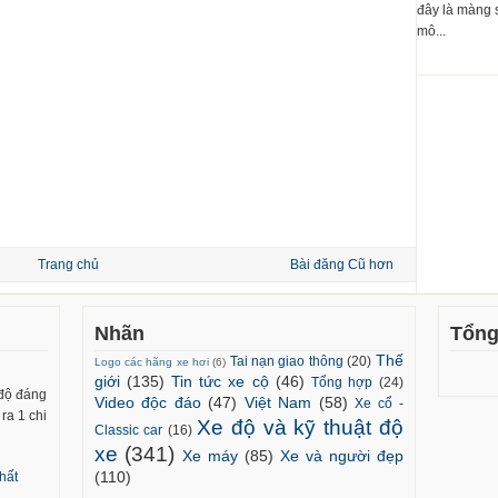
đây là màng 
mô...
Trang chủ
Bài đăng Cũ hơn
Nhãn
Tổng
Thế
Tai nạn giao thông
(20)
Logo các hãng xe hơi
(6)
giới
(135)
Tin tức xe cộ
(46)
Tổng hợp
(24)
 độ đáng
Video độc đáo
(47)
Việt Nam
(58)
Xe cổ -
ra 1 chi
Xe độ và kỹ thuật độ
Classic car
(16)
xe
(341)
Xe máy
(85)
Xe và người đẹp
(110)
hất