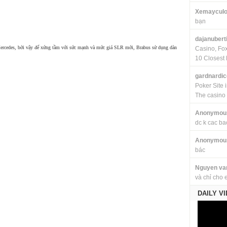
Xemayculo
bạn
dajanubert
Mercedes, bởi vậy để xứng tầm với sức mạnh và mức giá SLR mới, Brabus sử dụng dàn
Casino, Fo
10 Closest 
gardnardi
Poker Site 
The casino
Anonymou
dc k cac ba
Anonymou
bác
Nguyen va
và chỉ cho 
DAILY V