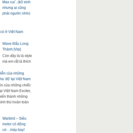
Max cui`..(k0 xinh
nhưng ai cũng
phải ngước nhìn)
 có ở Việt Nam
Wave Đấu Long
Thành [Vip]
Còn đây là là style
mà em rất là thích
 diễn của những
a 'độ' tại Việt Nam
iễn của những chiếc
ại Việt Nam Exciter,
. biến thành những
hình thù hoàn toàn
Warbird – Siêu
motor có động
cơ…máy bay!