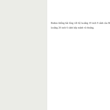
Brabus không hài lòng với bộ la-zăng 19 inch 9 cánh của 
la-zăng 20 inch 6 cánh kép mảnh và thoáng.