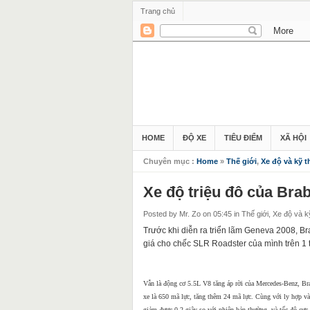
Trang chủ
HOME
ĐỘ XE
TIÊU ĐIỂM
XÃ HỘI
Chuyên mục :
Home
»
Thế giới
,
Xe độ và kỹ t
Xe độ triệu đô của Bra
Posted by Mr. Zo
on 05:45
in
Thế giới
,
Xe độ và k
Trước khi diễn ra triển lãm Geneva 2008, Br
giá cho chếc SLR Roadster của mình trên 1 
Vẫn là động cơ 5.5L V8 tăng áp rời của Mercedes-Benz, Br
xe là 650 mã lực, tăng thêm 24 mã lực. Cùng với ly hợp và
giảm được 0,2 giây so với phiên bản thường, và tốc độ cực