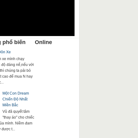
 phổ biến
Online
Đôn Xe
 xe mình chạy
c độ đáng nể,nếu với
thì chúng ta pải bỏ
rất cao để mua N hay
...
Một Con Dream
Chiến Độ Nhất
Miền Bắc
Vũ đã quyết tâm
"thay áo" cho chiếc
của mình. Niềm đam
được t...