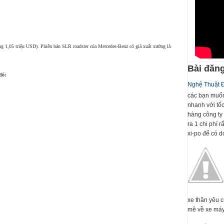
ng 1,05 triệu USD). Phiên bản SLR roadster của Mercedes-Benz có giá xuất xưởng là
Bài đăng
đô:
Nghệ Thuật 
các bạn muốn
nhanh với tố
hàng công ty 
ra 1 chi phí 
xi-po để có dc
xe thân yêu 
mê về xe máy 