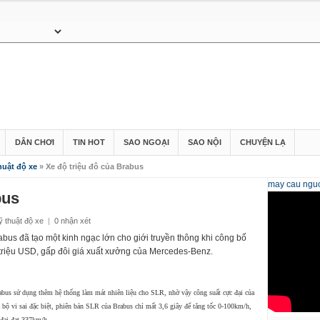
DÂN CHƠI
TIN HOT
SAO NGOẠI
SAO NỘI
CHUYỆN LẠ
huật độ xe
» Xe độ triệu đô của Brabus
may cau
nguo
bus
ỹ thuật độ xe
|
0 nhận xét
abus đã tạo một kinh ngạc lớn cho giới truyền thông khi công bố
triệu USD, gấp đôi giá xuất xưởng của Mercedes-Benz.
abus sử dụng thêm hệ thống làm mát nhiên liệu cho SLR, nhờ vậy công suất cực đại của
 bộ vi sai đặc biệt, phiên bản SLR của Brabus chỉ mất 3,6 giây để tăng tốc 0-100km/h,
 đại đạt 337km/h.