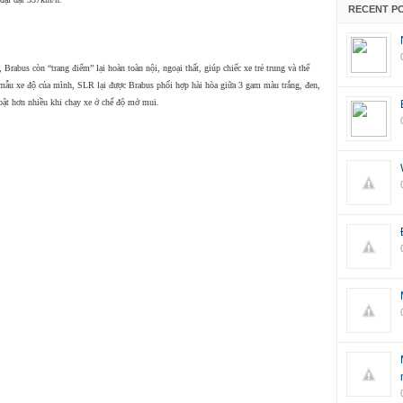
RECENT P
abus còn “trang điểm” lại hoàn toàn nội, ngoại thất, giúp chiếc xe trẻ trung và thể
mẫu xe độ của mình, SLR lại được Brabus phối hợp hài hòa giữa 3 gam màu trắng, đen,
 bật hơn nhiều khi chạy xe ở chế độ mở mui.