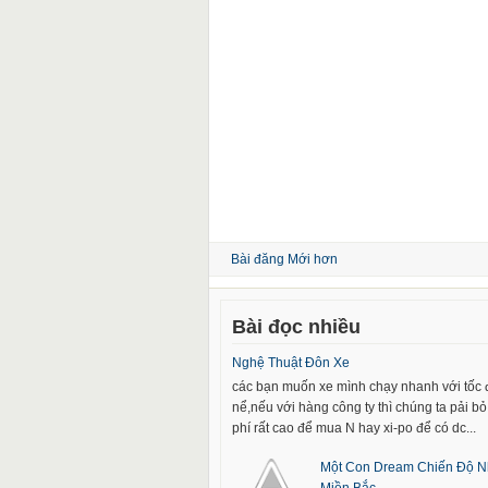
Bài đăng Mới hơn
Bài đọc nhiều
Nghệ Thuật Đôn Xe
các bạn muốn xe mình chạy nhanh với tốc
nể,nếu với hàng công ty thì chúng ta pải bỏ 
phí rất cao để mua N hay xi-po để có dc...
Một Con Dream Chiến Độ N
Miền Bắc