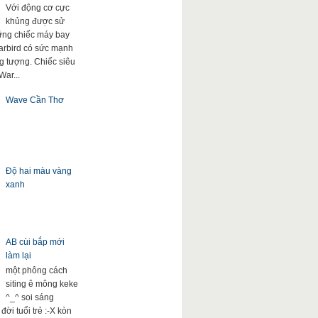
Với động cơ cực
khủng được sử
ng chiếc máy bay
arbird có sức mạnh
g tượng. Chiếc siêu
War...
Wave Cần Thơ
Độ hai màu vàng
xanh
AB cùi bắp mới
làm lại
một phông cách
siting ê mông keke
^_^ soi sáng
đời tuổi trẻ :-X kòn