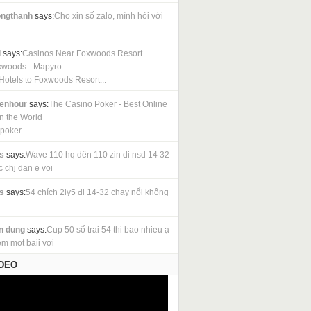
ngthanh
says:
Cho xin số zalo, mình hỏi với
i
says:
Casinos Near Foxwoods Resort
xwoods - Mapyro
Hotels to Foxwoods Resort...
cenhour
says:
The Casino Poker - Best Online
in the World
 poker
s
says:
Wave 110 hq dên 110 zin di nsd 14 32
c chj dan e voi
s
says:
54 chích 2ly5 đi 14-32 chạy nổi không
n dung
says:
Cup 50 sổ trai 54 thi bao nhieu ạ
em mot baii vơi
IDEO