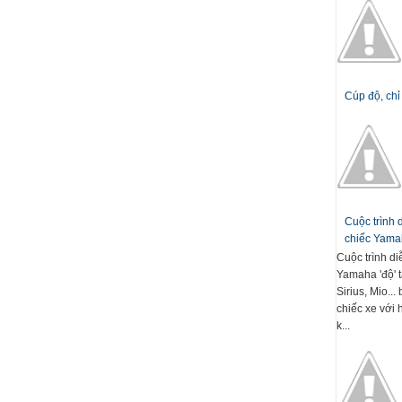
Cúp độ, chỉ
Cuộc trình
chiếc Yamah
Cuộc trình d
Yamaha 'độ' t
Sirius, Mio..
chiếc xe với 
k...