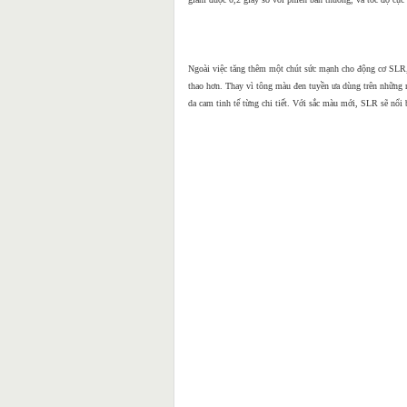
Ngoài việc tăng thêm một chút sức mạnh cho động cơ SLR, Br
thao hơn. Thay vì tông màu đen tuyền ưa dùng trên những 
da cam tinh tế từng chi tiết. Với sắc màu mới, SLR sẽ nổi