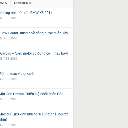
OSTS
COMMENTS
Những nét mới trên BMW X5 2011
07 FEB 2010
BMW GrandTurismo về sông nước miền Tây
07 FEB 2010
Warbird – Siêu motor có động cơ…máy bay!
05 FEB 2010
Độ hai màu vàng xanh
05 FEB 2010
Một Con Dream Chiến Độ Nhất Miền Bắc
05 FEB 2010
Max cui`..(k0 xinh nhưng ai cũng phải ngước
nhìn)
05 FEB 2010