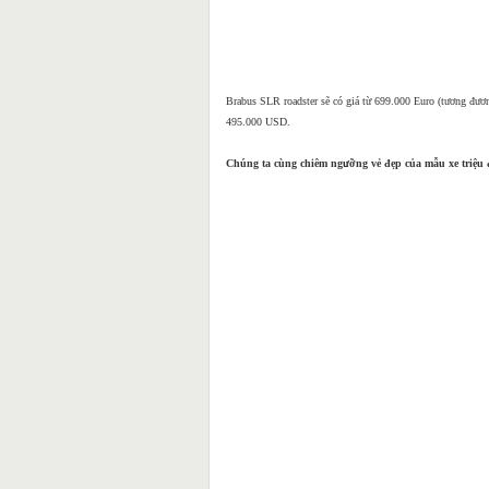
Brabus SLR roadster sẽ có giá từ 699.000 Euro (tương đươ
495.000 USD.
Chúng ta cùng chiêm ngưỡng vẻ đẹp của mẫu xe triệu 