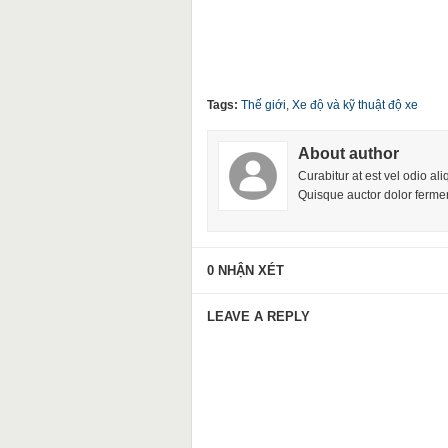
Tags:
Thế giới
,
Xe độ và kỹ thuật độ xe
About author
Curabitur at est vel odio al
Quisque auctor dolor fermen
0 NHẬN XÉT
LEAVE A REPLY