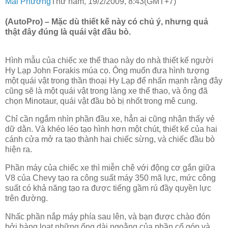
Mai Phương
Thứ năm, 19/2/2009, 8:43(GMT+7)
(AutoPro) – Mặc dù thiết kế này có chủ ý, nhưng quả
thật đây đúng là quái vật đầu bò.
Hình mẫu của chiếc xe thể thao này do nhà thiết kế người
Hy Lạp John Forakis múa cọ. Ông muốn đưa hình tượng
một quái vật trong thần thoại Hy Lạp để nhấn mạnh rằng đây
cũng sẽ là một quái vật trong làng xe thể thao, và ông đã
chọn Minotaur, quái vật đầu bò bị nhốt trong mê cung.
Chỉ cần ngắm nhìn phần đầu xe, hẳn ai cũng nhận thấy vẻ
dữ dằn. Và khéo léo tạo hình hơn một chút, thiết kế của hai
cánh cửa mở ra tạo thành hai chiếc sừng, và chiếc đầu bò
hiện ra.
Phần máy của chiếc xe thì miễn chê với động cơ gắn giữa
V8 của Chevy tạo ra công suất máy 350 mã lực, mức công
suất có khả năng tạo ra được tiếng gầm rú đầy quyền lực
trên đường.
Nhấc phần nắp máy phía sau lên, và bạn được chào đón
bởi hàng loạt những ống dài ngoằng của phần cổ góp và