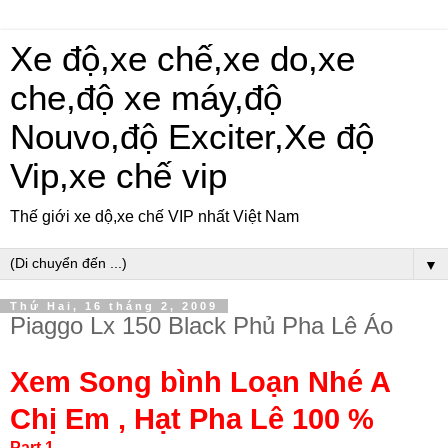
Xe độ,xe chế,xe do,xe
che,độ xe máy,độ
Nouvo,độ Exciter,Xe độ
Vip,xe chế vip
Thế giới xe dộ,xe chế VIP nhất Việt Nam
▼
Thứ Hai, 16 tháng 2, 2009
Piaggo Lx 150 Black Phủ Pha Lê Áo
Xem Song bình Loạn Nhé A
Chị Em , Hạt Pha Lê 100 %
Part 1