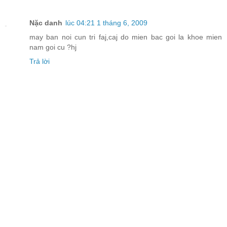
Nặc danh
lúc 04:21 1 tháng 6, 2009
may ban noi cun tri faj,caj do mien bac goi la khoe mien
nam goi cu ?hj
Trả lời