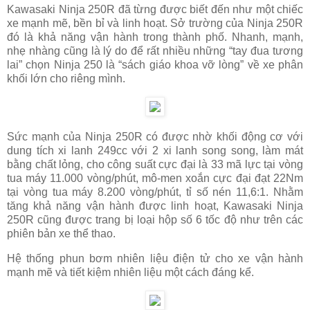
Kawasaki Ninja 250R đã từng được biết đến như một chiếc
xe mạnh mẽ, bền bỉ và linh hoạt. Sở trường của Ninja 250R
đó là khả năng vận hành trong thành phố. Nhanh, mạnh,
nhẹ nhàng cũng là lý do để rất nhiều những “tay đua tương
lai” chọn Ninja 250 là “sách giáo khoa vỡ lòng” về xe phân
khối lớn cho riêng mình.
Sức mạnh của Ninja 250R có được nhờ khối động cơ với
dung tích xi lanh 249cc với 2 xi lanh song song, làm mát
bằng chất lỏng, cho công suất cực đại là 33 mã lực tại vòng
tua máy 11.000 vòng/phút, mô-men xoắn cực đại đạt 22Nm
tại vòng tua máy 8.200 vòng/phút, tỉ số nén 11,6:1. Nhằm
tăng khả năng vận hành được linh hoạt, Kawasaki Ninja
250R cũng được trang bị loại hộp số 6 tốc độ như trên các
phiên bản xe thể thao.
Hệ thống phun bơm nhiên liệu điện tử cho xe vận hành
mạnh mẽ và tiết kiệm nhiên liệu một cách đáng kể.