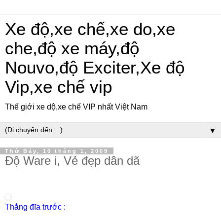
Xe độ,xe chế,xe do,xe
che,độ xe máy,độ
Nouvo,độ Exciter,Xe độ
Vip,xe chế vip
Thế giới xe dộ,xe chế VIP nhất Việt Nam
▼
Thứ Bảy, 10 tháng 1, 2009
Độ Ware i, Vẻ đẹp dân dã
Thắng đĩa trước
: