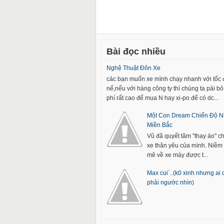
Bài đọc nhiều
Nghệ Thuật Đôn Xe
các bạn muốn xe mình chạy nhanh với tốc
nể,nếu với hàng công ty thì chúng ta pải bỏ 
phí rất cao để mua N hay xi-po để có dc...
Một Con Dream Chiến Độ N
Miền Bắc
Vũ đã quyết tâm "thay áo" c
xe thân yêu của mình. Niề
mê về xe máy được t...
Max cui`..(k0 xinh nhưng ai
phải ngước nhìn)