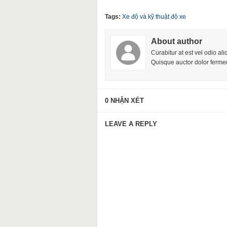
Tags:
Xe độ và kỹ thuật độ xe
About author
Curabitur at est vel odio al
Quisque auctor dolor fermen
0 NHẬN XÉT
LEAVE A REPLY