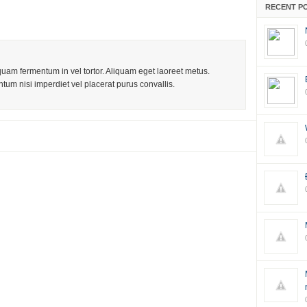
RECENT P
iquam fermentum in vel tortor. Aliquam eget laoreet metus.
tum nisi imperdiet vel placerat purus convallis.