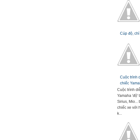
Cúp độ, chỉ
Cuộc trình
chiếc Yamah
Cuộc trình d
Yamaha 'độ' t
Sirius, Mio..
chiếc xe với 
k...