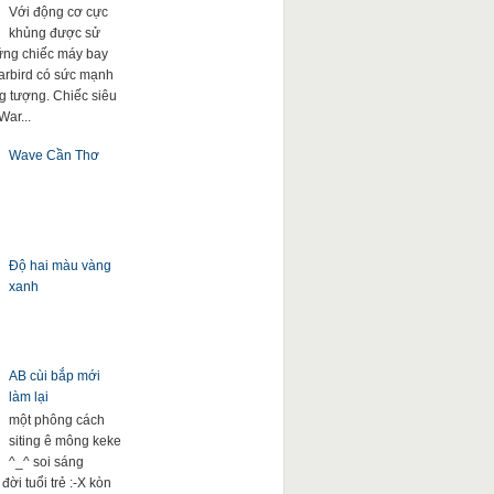
Với động cơ cực
khủng được sử
ng chiếc máy bay
arbird có sức mạnh
g tượng. Chiếc siêu
War...
Wave Cần Thơ
Độ hai màu vàng
xanh
AB cùi bắp mới
làm lại
một phông cách
siting ê mông keke
^_^ soi sáng
đời tuổi trẻ :-X kòn