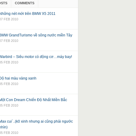
OSTS
COMMENTS
Những nét mới trên BMW X5 2011
07 FEB 2010
BMW GrandTurismo về sông nước miền Tây
07 FEB 2010
Warbird – Siêu motor có động cơ…máy bay!
05 FEB 2010
Độ hai màu vàng xanh
05 FEB 2010
Một Con Dream Chiến Độ Nhất Miền Bắc
05 FEB 2010
Max cui`..(k0 xinh nhưng ai cũng phải ngước
nhìn)
05 FEB 2010