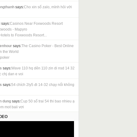
ngthanh
says:
Cho xin số zalo, mình hỏi với
i
says:
Casinos Near Foxwoods Resort
xwoods - Mapyro
Hotels to Foxwoods Resort...
cenhour
says:
The Casino Poker - Best Online
in the World
 poker
s
says:
Wave 110 hq dên 110 zin di nsd 14 32
c chj dan e voi
s
says:
54 chích 2ly5 đi 14-32 chạy nổi không
n dung
says:
Cup 50 sổ trai 54 thi bao nhieu ạ
em mot baii vơi
IDEO