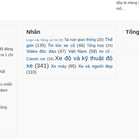
đây là màng 
mô...
Nhãn
Tổng
Thế
Tai nạn giao thông
(20)
Logo các hãng xe hơi
(6)
giới
(135)
Tin tức xe cộ
(46)
Tổng hợp
(24)
 độ đáng
Video độc đáo
(47)
Việt Nam
(58)
Xe cổ -
ra 1 chi
Xe độ và kỹ thuật độ
Classic car
(16)
xe
(341)
Xe máy
(85)
Xe và người đẹp
(110)
hất
ho chiếc
m đam
 cũng