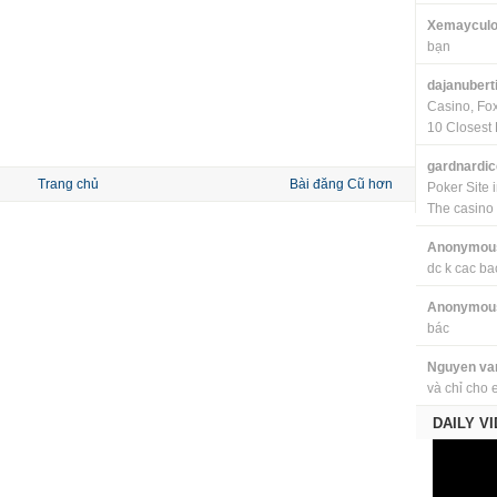
Xemayculo
bạn
dajanubert
Casino, Fo
10 Closest 
gardnardi
Trang chủ
Bài đăng Cũ hơn
Poker Site 
The casino
Anonymou
dc k cac ba
Anonymou
bác
Nguyen va
và chỉ cho 
DAILY V