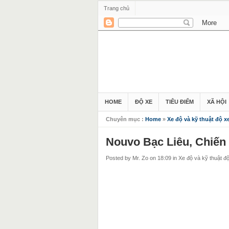
Trang chủ
HOME
ĐỘ XE
TIÊU ĐIỂM
XÃ HỘI
Chuyên mục :
Home
»
Xe độ và kỹ thuật độ x
Nouvo Bạc Liêu, Chiến
Posted by Mr. Zo
on 18:09
in
Xe độ và kỹ thuật đ