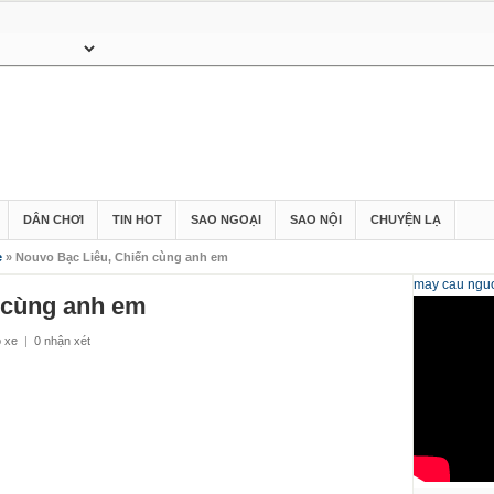
DÂN CHƠI
TIN HOT
SAO NGOẠI
SAO NỘI
CHUYỆN LẠ
e
» Nouvo Bạc Liêu, Chiến cùng anh em
may cau
nguo
 cùng anh em
ộ xe
|
0 nhận xét