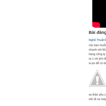
Bài đăng
Nghệ Thuật 
các bạn muốn
nhanh với tố
hàng công ty 
ra 1 chi phí 
xi-po để có dc
xe thân yêu 
mê về xe máy 