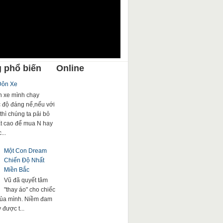
 phổ biến
Online
Đôn Xe
 xe mình chạy
c độ đáng nể,nếu với
thì chúng ta pải bỏ
rất cao để mua N hay
...
Một Con Dream
Chiến Độ Nhất
Miền Bắc
Vũ đã quyết tâm
"thay áo" cho chiếc
của mình. Niềm đam
được t...