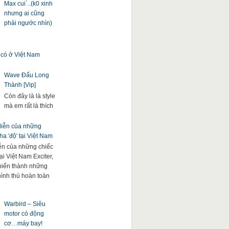
Max cui`..(k0 xinh
nhưng ai cũng
phải ngước nhìn)
 có ở Việt Nam
Wave Đấu Long
Thành [Vip]
Còn đây là là style
mà em rất là thích
 diễn của những
a 'độ' tại Việt Nam
iễn của những chiếc
ại Việt Nam Exciter,
. biến thành những
hình thù hoàn toàn
Warbird – Siêu
motor có động
cơ…máy bay!