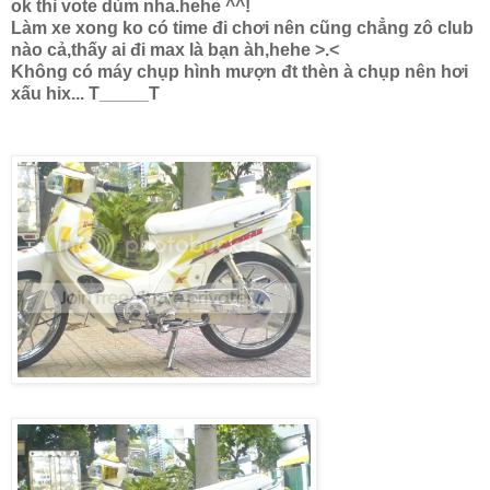
ok thì vote dùm nha.hehe ^^!
Làm xe xong ko có time đi chơi nên cũng chẳng zô club
nào cả,thấy ai đi max là bạn àh,hehe >.<
Không có máy chụp hình mượn đt thèn à chụp nên hơi
xấu hix... T_____T