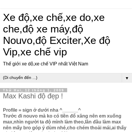
Xe độ,xe chế,xe do,xe
che,độ xe máy,độ
Nouvo,độ Exciter,Xe độ
Vip,xe chế vip
Thế giới xe dộ,xe chế VIP nhất Việt Nam
▼
Thứ Hai, 12 tháng 1, 2009
Max Kashi độ đẹp !
Profile = sign ở dưới nha ^______^
Trước đi nouvo mà ko có tiền đổ xăng nên em xuống
max,nhìn người ta độ mình làm theo,lần đầu làm max
nên mấy bro góp ý dùm nhé,cho chém thoải mái,ai thấy