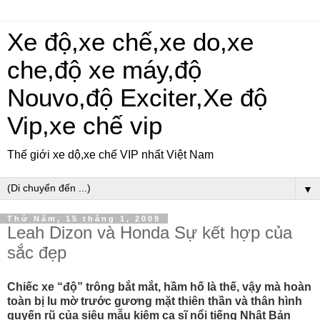
Xe độ,xe chế,xe do,xe
che,độ xe máy,độ
Nouvo,độ Exciter,Xe độ
Vip,xe chế vip
Thế giới xe dộ,xe chế VIP nhất Việt Nam
▼
Thứ Năm, 15 tháng 1, 2009
Leah Dizon và Honda Sự kết hợp của
sắc đẹp
Chiếc xe “độ” trông bắt mắt, hầm hố là thế, vậy mà hoàn
toàn bị lu mờ trước gương mặt thiên thần và thân hình
quyến rũ của siêu mẫu kiêm ca sĩ nổi tiếng Nhật Bản