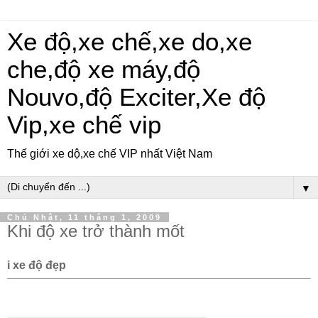
Xe độ,xe chế,xe do,xe
che,độ xe máy,độ
Nouvo,độ Exciter,Xe độ
Vip,xe chế vip
Thế giới xe dộ,xe chế VIP nhất Việt Nam
▼
Chủ Nhật, 11 tháng 1, 2009
Khi độ xe trở thành mốt
i xe độ đẹp