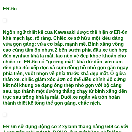
ER-6n
Ngôn ngữ thiết kế của Kawasaki được thể hiện ở ER-6n
khá mạch lạc, rõ ràng. Chiếc xe sở hữu một kiểu dáng
vừa gọn gàng; vừa cơ bắp, mạnh mẽ. Bình xăng vồng
cao cùng tấm ốp nhựa 2 bên sườn phía đầu xe tích hợp
đèn xynhan khá lạ mắt, tạo nên vẻ đẹp khỏe khoắn cho
chiếc xe. ER-6n có “gương mặt” khá dữ dằn, với cụm
đèn pha đôi xếp dọc và cụm đồng hồ nhỏ gọn gắn ngay
phía trên, vuốt nhọn về phía trước khá đẹp mắt. Ở giữa
thân xe, chiếc giảm xóc đơn có thể điều chỉnh độ cứng
kết nối khung xe dạng ống thép nhỏ gọn với bộ càng
sau, tạo thành một đường thẳng chạy từ bình xăng đến
trục sau trông khá lạ mắt. Đuôi xe ngắn và tròn hoàn
thành thiết kế tổng thể gọn gàng, chắc nịch.
ER-6n sử dụng động cơ 2 xylanh thẳng hàng 649 cc với