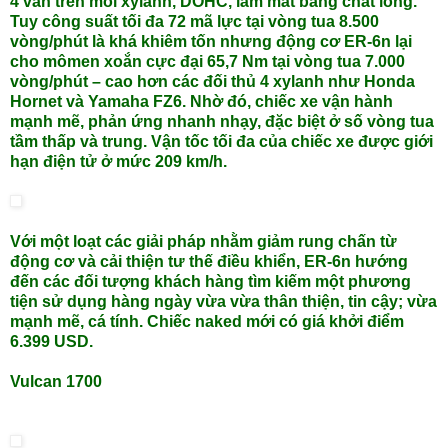
4 van trên mỗi xylanh, DOHC, làm mát bằng chất lỏng.
Tuy công suất tối đa 72 mã lực tại vòng tua 8.500
vòng/phút là khá khiêm tốn nhưng động cơ ER-6n lại
cho mômen xoắn cực đại 65,7 Nm tại vòng tua 7.000
vòng/phút – cao hơn các đối thủ 4 xylanh như Honda
Hornet và Yamaha FZ6. Nhờ đó, chiếc xe vận hành
mạnh mẽ, phản ứng nhanh nhạy, đặc biệt ở số vòng tua
tầm thấp và trung. Vận tốc tối đa của chiếc xe được giới
hạn điện tử ở mức 209 km/h.
Với một loạt các giải pháp nhằm giảm rung chấn từ
động cơ và cải thiện tư thế điều khiển, ER-6n hướng
đến các đối tượng khách hàng tìm kiếm một phương
tiện sử dụng hàng ngày vừa vừa thân thiện, tin cậy; vừa
mạnh mẽ, cá tính. Chiếc naked mới có giá khởi điểm
6.399 USD.
Vulcan 1700