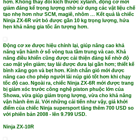
hơn. Không thay đổi kích thước xylanh, động cơ mới
giảm đáng kể trọng lượng nhờ sử dụng các vật liệu chế
tạo nhẹ hơn như SCM, magiê, nhôm … Kết quả là chiếc
Ninja ZX-6R vứt bỏ được gần 10 kg trọng lượng, hứa
hẹn khả năng gia tốc ấn tượng hơn.
Động cơ xe được hiệu chỉnh lại, giúp nâng cao khả
năng vận hành ở số vòng tua tầm trung và cao. Khả
năng điều khiển cũng được cải thiện đáng kể nhờ độ
cao mặt yên giảm; tay lái được đưa lại gần hơn; thiết kế
bình xăng gọn và bẹt hơn. Kính chắn gió mới được
nâng cao cho phép người lái núp gió tốt hơn khi chạy
tốc độ cao. Ngoài ra, chiếc Ninja ZX-6R mới được trang
bị giảm xóc trước công nghệ piston phuộc lớn của
Showa, vừa giúp giảm trọng lượng, vừa cho khả năng
vận hành êm ái. Với những cải tiến như vậy, giá khởi
điểm của chiếc Ninja supersport tăng thêm 700 USD so
với phiên bản 2008 - lên 9.799 USD.
Ninja ZX-10R