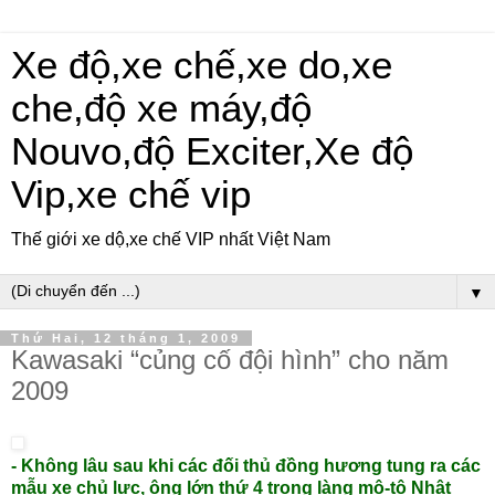
Xe độ,xe chế,xe do,xe
che,độ xe máy,độ
Nouvo,độ Exciter,Xe độ
Vip,xe chế vip
Thế giới xe dộ,xe chế VIP nhất Việt Nam
▼
Thứ Hai, 12 tháng 1, 2009
Kawasaki “củng cố đội hình” cho năm
2009
- Không lâu sau khi các đối thủ đồng hương tung ra các
mẫu xe chủ lực, ông lớn thứ 4 trong làng mô-tô Nhật