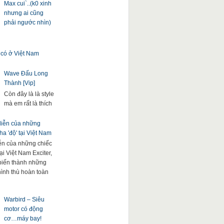
Max cui`..(k0 xinh
nhưng ai cũng
phải ngước nhìn)
 có ở Việt Nam
Wave Đấu Long
Thành [Vip]
Còn đây là là style
mà em rất là thích
 diễn của những
a 'độ' tại Việt Nam
iễn của những chiếc
ại Việt Nam Exciter,
. biến thành những
hình thù hoàn toàn
Warbird – Siêu
motor có động
cơ…máy bay!