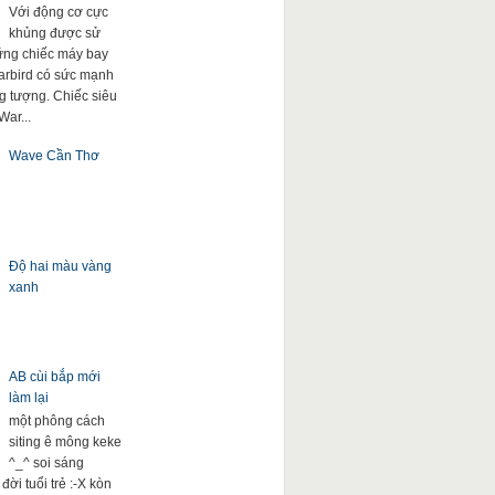
Với động cơ cực
khủng được sử
ng chiếc máy bay
arbird có sức mạnh
g tượng. Chiếc siêu
War...
Wave Cần Thơ
Độ hai màu vàng
xanh
AB cùi bắp mới
làm lại
một phông cách
siting ê mông keke
^_^ soi sáng
đời tuổi trẻ :-X kòn