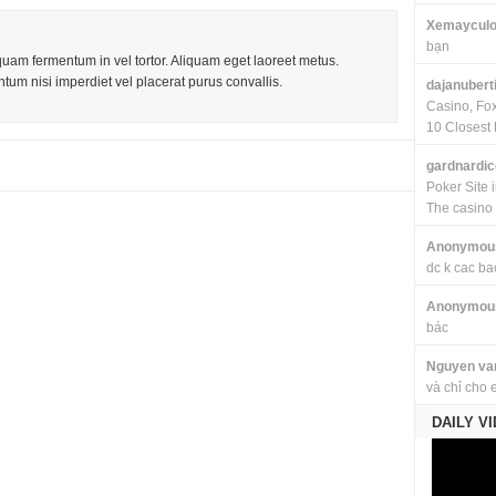
Xemayculo
bạn
iquam fermentum in vel tortor. Aliquam eget laoreet metus.
tum nisi imperdiet vel placerat purus convallis.
dajanubert
Casino, Fo
10 Closest 
gardnardi
Poker Site 
The casino
Anonymou
dc k cac ba
Anonymou
bác
Nguyen va
và chỉ cho 
DAILY V