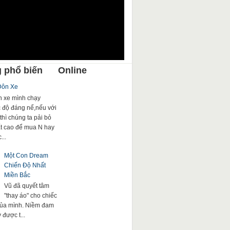
 phổ biến
Online
Đôn Xe
 xe mình chạy
c độ đáng nể,nếu với
thì chúng ta pải bỏ
rất cao để mua N hay
...
Một Con Dream
Chiến Độ Nhất
Miền Bắc
Vũ đã quyết tâm
"thay áo" cho chiếc
của mình. Niềm đam
được t...