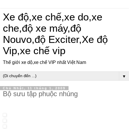
Xe độ,xe chế,xe do,xe
che,độ xe máy,độ
Nouvo,độ Exciter,Xe độ
Vip,xe chế vip
Thế giới xe dộ,xe chế VIP nhất Việt Nam
▼
Chủ Nhật, 11 tháng 1, 2009
Bộ sưu tập phuộc nhúng