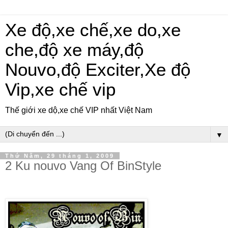
Xe độ,xe chế,xe do,xe
che,độ xe máy,độ
Nouvo,độ Exciter,Xe độ
Vip,xe chế vip
Thế giới xe dộ,xe chế VIP nhất Việt Nam
▼
Thứ Năm, 29 tháng 1, 2009
2 Ku nouvo Vang Of BinStyle