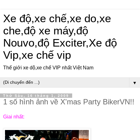
Xe độ,xe chế,xe do,xe
che,độ xe máy,độ
Nouvo,độ Exciter,Xe độ
Vip,xe chế vip
Thế giới xe dộ,xe chế VIP nhất Việt Nam
▼
Thứ Sáu, 16 tháng 1, 2009
1 số hình ảnh về X'mas Party BikerVN!!
Giai nhất: